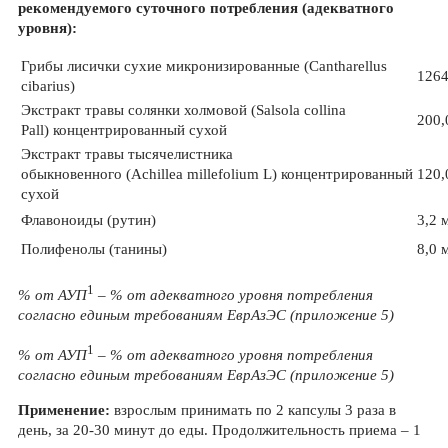
рекомендуемого суточного потребления (адекватного
уровня):
Грибы лисички сухие микронизированные (Cantharellus
1264
cibarius)
Экстракт травы солянки холмовой (Salsola collina
200,
Pall) концентрированный сухой
Экстракт травы тысячелистника
обыкновенного (Achillea millefolium L) концентрированный
120,
сухой
Флавоноиды (рутин)
3,2 
Полифенолы (танины)
8,0 
1
% от АУП
– % от адекватного уровня потребления
согласно единым требованиям ЕврАзЭС (приложение 5)
1
% от АУП
– % от адекватного уровня потребления
согласно единым требованиям ЕврАзЭС (приложение 5)
Применение:
взрослым принимать по 2 капсулы 3 раза в
день, за 20-30 минут до еды. Продолжительность приема – 1