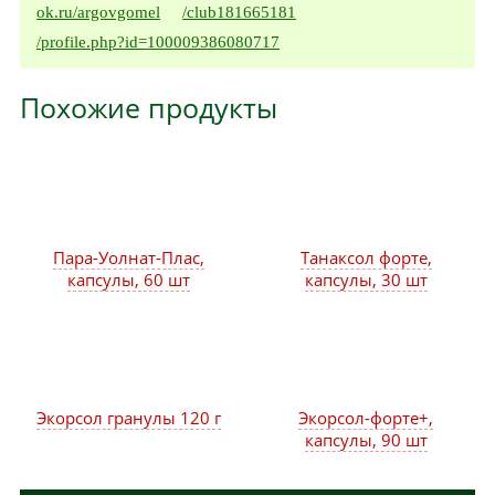
ok.ru/argovgomel
/club181665181
/profile.php?id=100009386080717
Похожие продукты
Пара-Уолнат-Плас,
Танаксол форте,
капсулы, 60 шт
капсулы, 30 шт
Экорсол гранулы 120 г
Экорсол-форте+,
капсулы, 90 шт