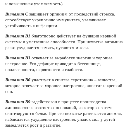
и повышенная утомляемость).
Витамин С
защищает организм от последствий стресса,
способствует укреплению иммунитета, увеличивает
устойчивость к инфекциям.
Витамин В1
благотворно действует на функции нервной
системы и умственные способности. При нехватке витамина
резко ухудшается память, путаются мысли.
Витамин В3
отвечает за выработку энергии и хорошее
настроение. Его дефицит приводит к бессоннице,
подавленности, нервозности и слабости.
Витамин В6
участвует в синтезе серотонина – вещества,
которое отвечает за хорошее настроение, аппетит и крепкий
сон.
Витамин В9
задействован в процессе производства
аминокислот и азотистых оснований, из которых затем
синтезируются белки. При его нехватке развивается анемия,
наблюдается ухудшение настроения, упадок сил, у детей
замедляется рост и развитие.