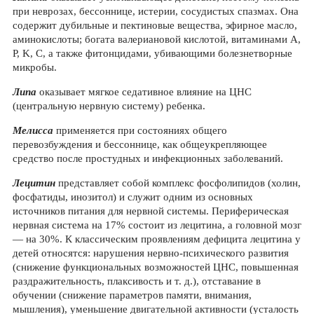
при неврозах, бессоннице, истерии, сосудистых спазмах. Она
содержит дубильные и пектиновые вещества, эфирное масло,
аминокислоты; богата валериановой кислотой, витаминами A,
P, K, С, а также фитонцидами, убивающими болезнетворные
микробы.
Липа
оказывает мягкое седативное влияние на ЦНС
(центральную нервную систему) ребенка.
Мелисса
применяется при состояниях общего
перевозбуждения и бессоннице, как общеукрепляющее
средство после простудных и инфекционных заболеваний.
Лецитин
представляет собой комплекс фосфолипидов (холин,
фосфатиды, инозитол) и служит одним из основных
источников питания для нервной системы. Периферическая
нервная система на 17% состоит из лецитина, а головной мозг
— на 30%. К классическим проявлениям дефицита лецитина у
детей относятся: нарушения нервно-психического развития
(снижение функциональных возможностей ЦНС, повышенная
раздражительность, плаксивость и т. д.), отставание в
обучении (снижение параметров памяти, внимания,
мышления), уменьшение двигательной активности (усталость