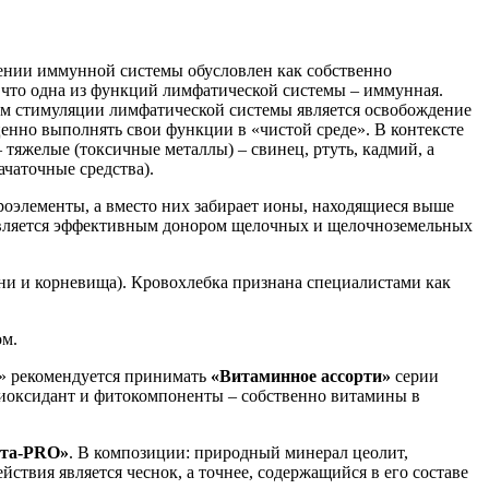
ении иммунной системы обусловлен как собственно
 что одна из функций лимфатической системы – иммунная.
ом стимуляции лимфатической системы является освобождение
нно выполнять свои функции в «чистой среде». В контексте
яжелые (токсичные металлы) – свинец, ртуть, кадмий, а
чаточные средства).
оэлементы, а вместо них забирает ионы, находящиеся выше
 является эффективным донором щелочных и щелочноземельных
ни и корневища). Кровохлебка признана специалистами как
ом.
Б» рекомендуется принимать
«Витаминное ассорти»
серии
нтиоксидант и фитокомпоненты – собственно витамины в
та-PRO»
. В композиции: природный минерал цеолит,
твия является чеснок, а точнее, содержащийся в его составе