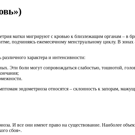
овь»)
метрия матки мигрируют с кровью к близлежащим органам – в б
тме, подчиняясь ежемесячному менструальному циклу. В зонах 
 различного характера и интенсивности:
ных. Эти боли могут сопровождаться слабостью, тошнотой, голов
кончания;
омежности.
птомам эндометриоза относятся – склонность к запорам, мажущ
оза. И все они имеют право на существование. Наиболее объек
ого сбоя».