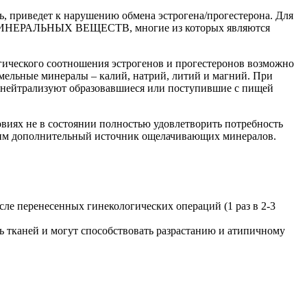
, приведет к нарушению обмена эстрогена/прогестерона. Для
во МИНЕРАЛЬНЫХ ВЕЩЕСТВ, многие из которых являются
гического соотношения эстрогенов и прогестеронов возможно
ельные минералы – калий, натрий, литий и магний. При
 нейтрализуют образовавшиеся или поступившие с пищей
виях не в состоянии полностью удовлетворить потребность
дим дополнительный источник ощелачивающих минералов.
сле перенесенных гинекологических операций (1 раз в 2-3
 тканей и могут способствовать разрастанию и атипичному