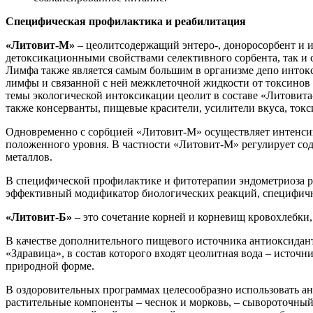
Специфическая профилактика и реабилитация
«Литовит-М»
– цеолитсодержащий энтеро-, доноросорбент и
детоксикационными свойствами селективного сорбента, так и
Лимфа также является самым большим в организме депо инток
лимфы и связанной с ней межклеточной жидкости от токсинов
темы экологической интоксикации цеолит в составе «Литовита
также консерванты, пищевые красители, усилители вкуса, ток
Одновременно с сорбцией «Литовит-М» осуществляет интенсив
положенного уровня. В частности «Литовит-М» регулирует с
металлов.
В специфической профилактике и фитотерапии эндометриоза ре
эффективный модификатор биологических реакций, специфичн
«Литовит-Б»
– это сочетание корней и корневищ кровохлебк
В качестве дополнительного пищевого источника антиоксидан
«Здравица», в состав которого входят цеолитная вода – исто
природной форме.
В оздоровительных программах целесообразно использовать а
растительные компоненты – чеснок и морковь, – сывороточный 