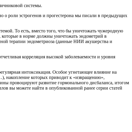
яичниковой системы.
о о роли эстрогенов и прогестерона мы писали в предыдущих
мой. То есть, вместо того, что бы уничтожать чужеродную
в, которые в норме должны уничтожать эндометрий в
ксной терапии эндометриоза (данные НИИ акушерства и
отчетливая корреляция высокой заболеваемости и уровня
егулярная интоксикация. Особое угнетающее влияние на
…), накопление которых приводит к «извращению»,
сины провоцируют развитие гормонального дисбаланса, итогом
ллов вы можете найти в опубликованной ранее серии статей