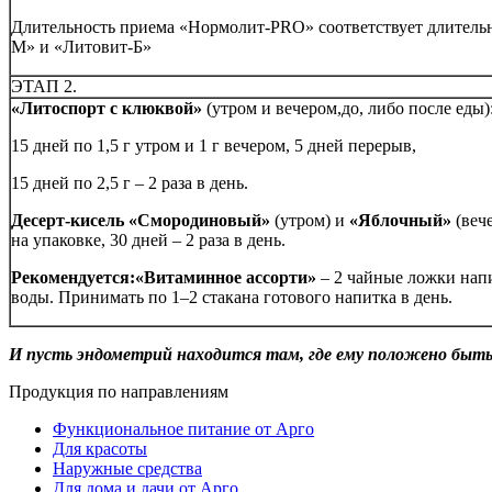
Длительность приема «Нормолит-PRO» соответствует длитель
М» и «Литовит-Б»
ЭТАП 2.
«Литоспорт с клюквой»
(утром и вечером,до, либо после еды)
15 дней по 1,5 г утром и 1 г вечером, 5 дней перерыв,
15 дней по 2,5 г – 2 раза в день.
Десерт-кисель
«Смородиновый»
(утром) и
«Яблочный»
(вече
на упаковке, 30 дней – 2 раза в день.
Рекомендуется:
«Витаминное ассорти»
– 2 чайные ложки напи
воды. Принимать по 1–2 стакана готового напитка в день.
И пусть эндометрий находится там, где ему положено быть
Продукция по направлениям
Функциональное питание от Арго
Для красоты
Наружные средства
Для дома и дачи от Арго