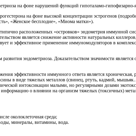
метриоза на фоне нарушений функций гипоталамо-гипофизарно-
огестерона на фоне высокой концентрации эстрогенов (подробн
сть», «Женское бесплодие», «Миома матки»).
типично расположенных «островков» эндометрия иммунной систе
зательством является снижение активности натуральных киллеро
ьствует и эффективное применение иммуномодуляторов в компле
м развития эндометриоза. Доказательством значимости является 
ния эффективности иммунного ответа является хроническая, р
сины в виде тяжелых металлов (свинец, ртуть, кадмий, мышьяк
нической интоксикации малыми, но регулярными дозами экоток
ю информацию о влиянии на организм тяжелых (токсичных) мета
ле околоклеточная среда;
, минералы, витамины, вода.