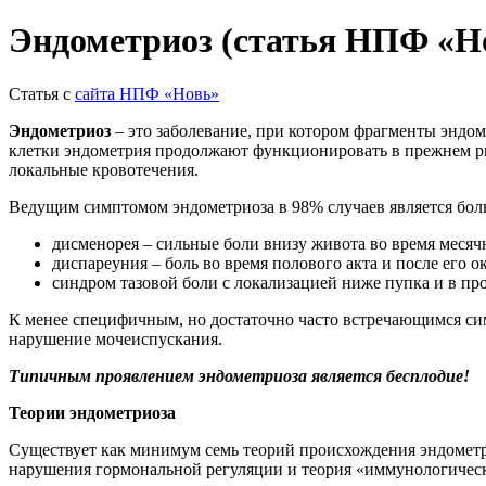
Эндометриоз (статья НПФ «Н
Статья с
сайта НПФ «Новь»
Эндометриоз
– это заболевание, при котором фрагменты эндо
клетки эндометрия продолжают функционировать в прежнем ри
локальные кровотечения.
Ведущим симптомом эндометриоза в 98% случаев является боль
дисменорея – сильные боли внизу живота во время месяч
диспареуния – боль во время полового акта и после его о
синдром тазовой боли с локализацией ниже пупка и в пр
К менее специфичным, но достаточно часто встречающимся сим
нарушение мочеиспускания.
Типичным проявлением эндометриоза является бесплодие!
Теории эндометриоза
Существует как минимум семь теорий происхождения эндометри
нарушения гормональной регуляции и теория «иммунологическ