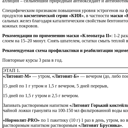
аллицин – сильнейший природный антиоксидант и антибиотик
Специфическим признаком повышения уровня эстрогенов на фон
продуктов
косметической серии «КИЯ»
, в частности
маски «
сальных желез благодаря каталитическим свойствам бентонито
кожных покровов.
Рекомендации по применению маски
«Клеопатра II»
: 1-2 р
слоем на 15–20 минут. Снять шпателем, остатки смыть теплой 
Рекомендуемая схема профилактики и реабилитации эндом
Повторные курсы 3 раза в год.
ЭТАП 1.
«Литовит-М»
— утром,
«Литовит-Б»
— вечером (до, либо пос
15 дней по 1 г утром и 1,5 г вечером, 5 дней перерыв,
15 дней по 1,5 г утром и 2,5 г вечером.
Запивать растворимым напитком
«Литовит Горький коктейл
чайной ложки гранулята на 100-150 мл фильтрованной воды к
«Нормолит-PRO»
по 1 пакетику (10 г) 1 раз в день, утром, во
растворимым напитком растворимым
«Литовит Брусника»
.