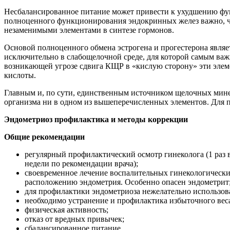
Несбалансированное питание может привести к ухудшению функ
полноценного функционирования эндокринных желез важно,
незаменимыми элементами в синтезе гормонов.
Основой полноценного обмена эстрогена и прогестерона явля
исключительно в слабощелочной среде, для которой самым ва
возникающей угрозе сдвига КЩР в «кислую сторону» эти элем
кислоты.
Главным и, по сути, единственным источником щелочных минер
организма ни в одном из вышеперечисленных элементов. Для
Эндометриоз профилактика и методы коррекции
Общие рекомендации
регулярный профилактический осмотр гинеколога (1 раз в
недели по рекомендации врача);
своевременное лечение воспалительных гинекологически
расположению эндометрия. Особенно опасен эндометрит
для профилактики эндометриоза нежелательно использов
необходимо устранение и профилактика избыточного веса
физическая активность;
отказ от вредных привычек;
сбалансированное питание.