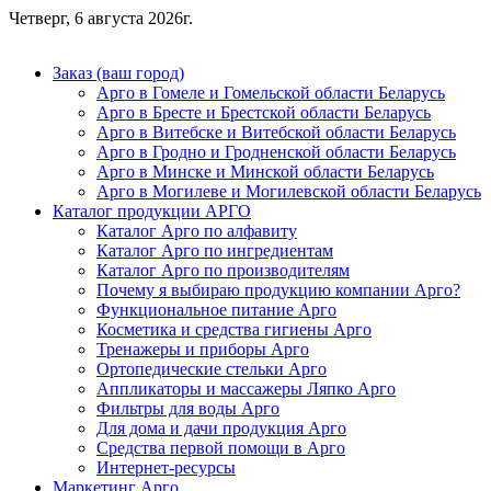
Четверг, 6 августа 2026г.
Заказ (ваш город)
Арго в Гомеле и Гомельской области Беларусь
Арго в Бресте и Брестской области Беларусь
Арго в Витебске и Витебской области Беларусь
Арго в Гродно и Гродненской области Беларусь
Арго в Минске и Минской области Беларусь
Арго в Могилеве и Могилевской области Беларусь
Каталог продукции АРГО
Каталог Арго по алфавиту
Каталог Арго по ингредиентам
Каталог Арго по производителям
Почему я выбираю продукцию компании Арго?
Функциональное питание Арго
Косметика и средства гигиены Арго
Тренажеры и приборы Арго
Ортопедические стельки Арго
Аппликаторы и массажеры Ляпко Арго
Фильтры для воды Арго
Для дома и дачи продукция Арго
Средства первой помощи в Арго
Интернет-ресурсы
Маркетинг Арго