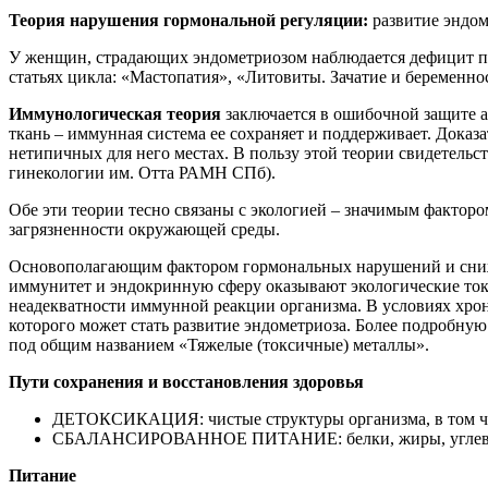
Теория нарушения гормональной регуляции:
развитие эндо
У женщин, страдающих эндометриозом наблюдается дефицит пр
статьях цикла: «Мастопатия», «Литовиты. Зачатие и беременно
Иммунологическая теория
заключается в ошибочной защите а
ткань – иммунная система ее сохраняет и поддерживает. Дока
нетипичных для него местах. В пользу этой теории свидетел
гинекологии им. Отта РАМН СПб).
Обе эти теории тесно связаны с экологией – значимым факторо
загрязненности окружающей среды.
Основополагающим фактором гормональных нарушений и сниже
иммунитет и эндокринную сферу оказывают экологические ток
неадекватности иммунной реакции организма. В условиях хро
которого может стать развитие эндометриоза. Более подробну
под общим названием «Тяжелые (токсичные) металлы».
Пути сохранения и восстановления здоровья
ДЕТОКСИКАЦИЯ: чистые структуры организма, в том чис
СБАЛАНСИРОВАННОЕ ПИТАНИЕ: белки, жиры, углеводы
Питание