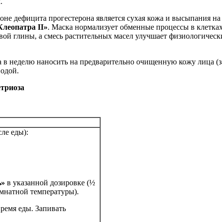
.
е дефицита прогестерона является сухая кожа и высыпания на 
Клеопатра II»
. Маска нормализует обменные процессы в клетка
вой глины, а смесь растительных масел улучшает физиологичес
аза в неделю наносить на предварительно очищенную кожу лица (з
водой.
етриоза
ле еды):
ь»
в указанной дозировке (½
омнатной температуры).
 время еды. Запивать