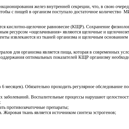
ционирования желез внутренней секреции, что, в свою очередь
 чтобы с пищей в организм поступало достаточное количест
ется кислотно-щелочное равновесие (КЩР). Сохранение физиоло
жным ресурсом «ощелачивания» являются щелочные и щелочнозем
енты извлекаются из тканей организма и щелочным основанием
алов для организма является пища, которая в современных усло
 поддержания оптимальных показателей КЩР организму необхо
 6 месяцев). Обязательно проходить регулярное обследование по
х заболеваний. Воспалительные процессы нарушают целостность
;
ать противозачаточные препараты;
. Жировая ткань является источником синтеза эстрогенов;