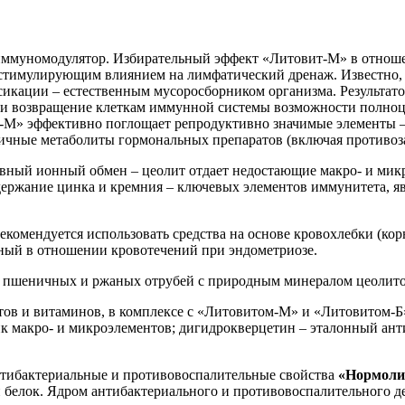
 иммуномодулятор. Избирательный эффект «Литовит-М» в отнош
 стимулирующим влиянием на лимфатический дренаж. Известно,
сикации – естественным мусоросборником организма. Результат
 и возвращение клеткам иммунной системы возможности полноце
-М» эффективно поглощает репродуктивно значимые элементы – т
сичные метаболиты гормональных препаратов (включая противоза
ный ионный обмен – цеолит отдает недостающие макро- и микр
одержание цинка и кремния – ключевых элементов иммунитета,
комендуется использовать средства на основе кровохлебки (кор
ый в отношении кровотечений при эндометриозе.
и, пшеничных и ржаных отрубей с природным минералом цеолит
тов и витаминов, в комплексе с «Литовитом-М» и «Литовитом-
чник макро- и микроэлементов; дигидрокверцетин – эталонный а
нтибактериальные и противовоспалительные свойства
«Нормоли
белок. Ядром антибактериального и противовоспалительного дейс