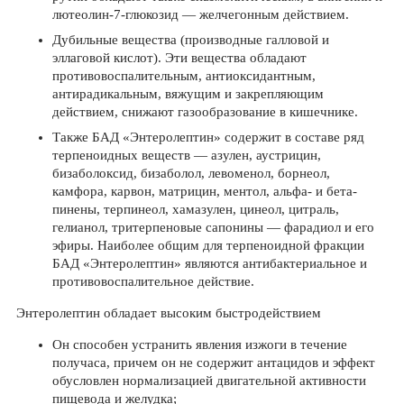
лютеолин-7-глюкозид — желчегонным действием.
Дубильные вещества (производные галловой и
эллаговой кислот). Эти вещества обладают
противовоспалительным, антиоксидантным,
антирадикальным, вяжущим и закрепляющим
действием, снижают газообразование в кишечнике.
Также БАД «Энтеролептин» содержит в составе ряд
терпеноидных веществ — азулен, аустрицин,
бизаболоксид, бизаболол, левоменол, борнеол,
камфора, карвон, матрицин, ментол, альфа- и бета-
пинены, терпинеол, хамазулен, цинеол, цитраль,
гелианол, тритерпеновые сапонины — фарадиол и его
эфиры. Наиболее общим для терпеноидной фракции
БАД «Энтеролептин» являются антибактериальное и
противовоспалительное действие.
Энтеролептин обладает высоким быстродействием
Он способен устранить явления изжоги в течение
получаса, причем он не содержит антацидов и эффект
обусловлен нормализацией двигательной активности
пищевода и желудка;