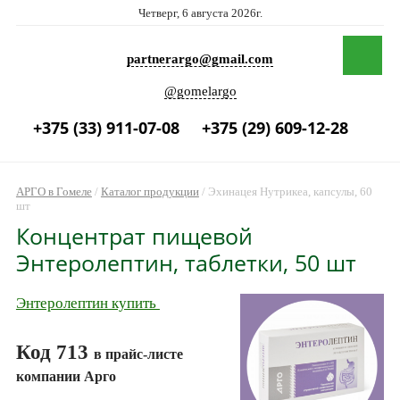
Четверг, 6 августа 2026г.
partnerargo@gmail.com
@gomelargo
+375 (33) 911-07-08
+375 (29) 609-12-28
АРГО в Гомеле
/
Каталог продукции
/
Эхинацея Нутрикеа, капсулы, 60
шт
Концентрат пищевой
Энтеролептин, таблетки, 50 шт
Энтеролептин купить
Код 713
в прайс-листе
компании Арго