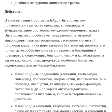
дизбиоза желудочно-кишечного тракта.
Действие:
В соответствии с составом БАД «Энтеролептин»
применяется в качестве средства, улучшающего
функциональное состояние желудочно-кишечного тракта.
Энтеролептин способствует подавлению патогенной
микрофлоры, снятию воспаления, заселению слизистой
оболочки кишечника нормальными бактериями, поэтому его
прием целесообразно сочетать с приемом бактерийных
препаратов, содержащих бифидо- , лакто- и колибактерии, а
также кисломолочных продуктов, особенно йогуртов,
содержащих живые бифидобактерии.
Флавоноидные соединения (апигенин, гесперидин,
гиперозид, госсипетин, изорамнетин, изорамнетин 3-O-
глюкозид, кверцетин, кемпферол, лейкодельфинидин,
лютеолин и др.) обладают антиоксидантным,
противовоспалительным, гипохолестеринемическим
действием.
Флавоноиды апигенин, кверцетин, лютеолин, патулетин,
рутин обладают также спазмолитическим, а апигенин и