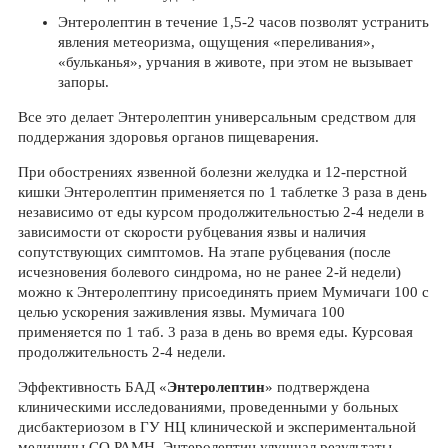
Энтеролептин в течение 1,5-2 часов позволят устранить
явления метеоризма, ощущения «переливания»,
«бульканья», урчания в животе, при этом не вызывает
запоры.
Все это делает Энтеролептин универсальным средством для
поддержания здоровья органов пищеварения.
При обострениях язвенной болезни желудка и 12-перстной
кишки Энтеролептин применяется по 1 таблетке 3 раза в день
независимо от еды курсом продолжительностью 2-4 недели в
зависимости от скорости рубцевания язвы и наличия
сопутствующих симптомов. На этапе рубцевания (после
исчезновения болевого синдрома, но не ранее 2-й недели)
можно к Энтеролептину присоединять прием Мумичаги 100 с
целью ускорения заживления язвы. Мумичага 100
применяется по 1 таб. 3 раза в день во время еды. Курсовая
продолжительность 2-4 недели.
Эффективность БАД «
Энтеролептин
» подтверждена
клиническими исследованиями, проведенными у больных
дисбактериозом в ГУ НЦ клинической и экспериментальной
медицины СО РАМН. Энтеролептин улучшал результаты