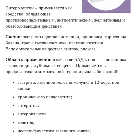
Энтеролептин – применяется как
средство, обладающее
противовоспалительным, антисептическим, желчегонным и
обезболивающим действием.
Состав:
экстракты цветков ромашки, прополиса, корневища
бадана, травы тысячелистника, цветков ноготков.
Вспомогательные вещества: лактоза, глюкоза.
Область применения:
в качестве БАД к пище — источника
флавоноидов, дубильных веществ. Применяется в
профилактике и комплексной терапии ряда заболеваний:
гастрита, язвенной болезни желудка и 12-перстной
кишки;
хронического панкреатита;
энтеритов;
энтероколитов;
колитов;
неспецифического язвенного колита;