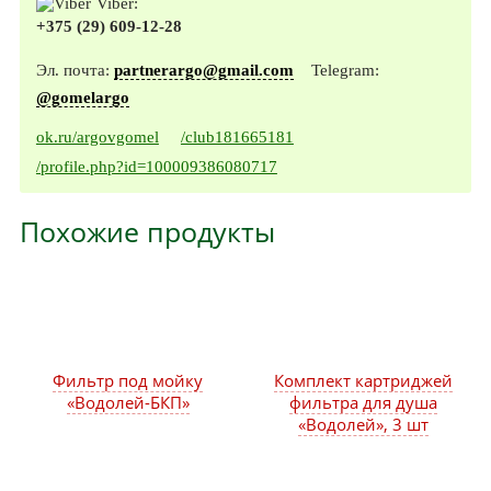
Viber:
+375 (29) 609-12-28
Эл. почта:
partnerargo@gmail.com
Telegram:
@gomelargo
ok.ru/argovgomel
/club181665181
/profile.php?id=100009386080717
Похожие продукты
Фильтр под мойку
Комплект картриджей
«Водолей-БКП»
фильтра для душа
«Водолей», 3 шт