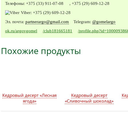
Телефоны:
+375 (33) 911-07-08
,
+375 (29) 609-12-28
Viber:
+375 (29) 609-12-28
Эл. почта:
partnerargo@gmail.com
Telegram:
@gomelargo
ok.ru/argovgomel
/club181665181
/profile.php?id=10000938
Похожие продукты
Кедровый десерт «Лесная
Кедровый десерт
Ке
ягода»
«Сливочный шоколад»