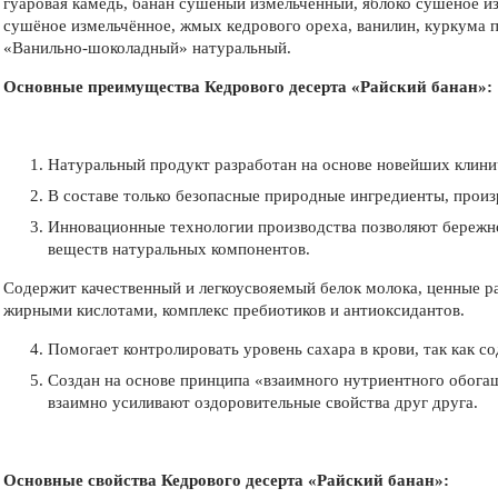
гуаровая камедь, банан сушёный измельчённый, яблоко сушёное и
сушёное измельчённое, жмых кедрового ореха, ванилин, куркума п
«Ванильно-шоколадный» натуральный.
Основные преимущества Кедрового десерта «Райский банан»:
Натуральный продукт разработан на основе новейших клинич
В составе только безопасные природные ингредиенты, произ
Инновационные технологии производства позволяют бережно
веществ натуральных компонентов.
Содержит качественный и легкоусвояемый белок молока, ценные р
жирными кислотами, комплекс пребиотиков и антиоксидантов.
Помогает контролировать уровень сахара в крови, так как с
Создан на основе принципа «взаимного нутриентного обога
взаимно усиливают оздоровительные свойства друг друга.
Основные свойства Кедрового десерта «Райский банан»: