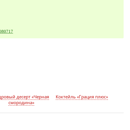
6080717
дровый десерт «Черная
Коктейль «Грация плюс»
смородина»