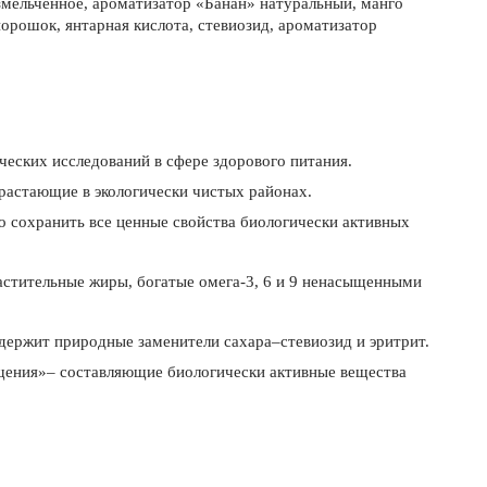
змельчённое, ароматизатор «Банан» натуральный, манго
орошок, янтарная кислота, стевиозид, ароматизатор
еских исследований в сфере здорового питания.
растающие в экологически чистых районах.
 сохранить все ценные свойства биологически активных
астительные жиры, богатые омега-3, 6 и 9 ненасыщенными
одержит природные заменители сахара–стевиозид и эритрит.
щения»– составляющие биологически активные вещества