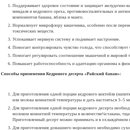
Поддерживает здоровое состояние и защищает желудочно-к
миндаля и кедрового ореха, противовоспалительных и анти
компонентов банана, яблока и манго.
Нормализует микрофлору кишечника, особенно после перен
токсических веществ.
Успокаивает нервную систему и поднимает настроение.
Помогает контролировать чувство голода, что способствует
Помогает регулировать соотношение мышечной и жировой тк
Повышает работоспособность и адаптацию организма к физ
Способы применения Кедрового десерта «Райский банан»:
Для приготовления одной порции кедрового коктейля (напитк
или молока комнатной температуры и дать настояться 3–5 м
Для приготовления одной порции кедрового десерта необходи
молоком комнатной температуры в количестве¼стакана, тща
Приготовленный десерт можно принимать и в охлаждённом 
Для приготовления домашнего мороженого необходимо сухой