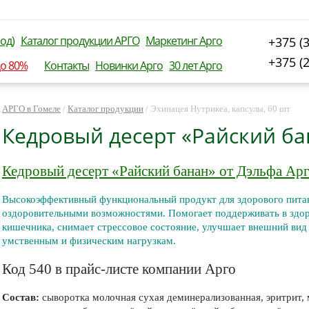
од)
Каталог продукции АРГО
Маркетинг Арго
+375 (
+375 (
до 80%
Контакты
Новинки Арго
30 лет Арго
АРГО в Гомеле
/
Каталог продукции
/
Эхинацея Нутрикеа, капсулы, 60 шт
Кедровый десерт «Райский ба
Кедровый десерт «Райский банан» от Дэльфа Арг
Высокоэффективный функциональный продукт для здорового пита
оздоровительными возможностями. Помогает поддерживать в здо
кишечника, снимает стрессовое состояние, улучшает внешний вид 
умственным и физическим нагрузкам.
Код 540 в прайс-листе компании Арго
Состав:
сыворотка молочная сухая деминерализованная, эритрит,