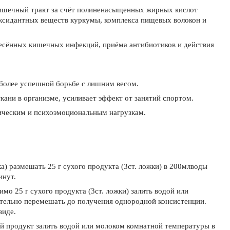
ишечный тракт за счёт полиненасыщенных жирных кислот
оксидантных веществ куркумы, комплекса пищевых волокон и
есённых кишечных инфекций, приёма антибиотиков и действия
 более успешной борьбе с лишним весом.
ани в организме, усиливает эффект от занятий спортом.
ическим и психоэмоциональным нагрузкам.
а) размешать 25 г сухого продукта (3ст. ложки) в 200млводы
инут.
мо 25 г сухого продукта (3ст. ложки) залить водой или
тельно перемешать до получения однородной консистенции.
виде.
 продукт залить водой или молоком комнатной температуры в