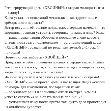
Регенерирующий крем «ХВОЙНЫЙ»: вторая молодость вам
– к лицу!
Кожа устала от испытаний мегаполиса, как турист после
трёхдневного перелета?
Ветер иссушил её, солнце подпалило, а зеркало намекает, что
морщинки решили устроить вечеринку на вашем лице? Кожа
— наша первая линия обороны и последнее слово красоты!
Значит, пора звать подкрепление — регенерирующий крем
«ХВОЙНЫЙ», созданный по рецептам вечной сибирской
природы!
Почему стоит выбрать «ХВОЙНЫЙ»?
Представьте себе солнечную полянку в сердце вековой тайги:
могучие сосны и кедры, кристальный воздух и энергия такая,
когда хочется поделиться счастьем!
Именно эту силу мы бережно упаковали в баночку крема!
«ХВОЙНЫЙ» — не просто крем, а настоящая Ладья «скорой
помощи» для измученной, постаревшей кожи:
— залечивает раны и солнечные ожоги быстрее, чем вы
успеете сказать «Ой, я опять забыла про SPF!»;
— успокаивает кожу после бритья так, будто дело происходит
на алтайском курорте;