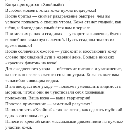
Когда пригодится «Хвойный»?
В любой момент, когда коже нужна поддержка!
После бритья — снимет раздражение быстрее, чем вы
успеете пожалеть о спешке утром. Кожа станет гладкой, как
шёлк, и благодарно улыбнётся вам в зеркале.
При мелких ранах и ссадинах — ускорит заживление, будто
волшебник взмахнул палочкой. Пусть ссадины знают: их
время вышло!
После солнечных ожогов — успокоит и восстановит кожу,
словно прохладный душ в жаркий день. Больше никаких
«красных флагов» на коже!
Для ежедневного ухода — обеспечит питание и увлажнение,
как стакан свежевыжатого сока по утрам. Кожа скажет вам
«спасибо» сияющим видом.
В антивозрастном уходе — поможет уменьшить видимость
морщин, чтобы они не чувствовали себя хозяевами
положения. Ваша кожа — ваша территория!
Простое применение — заметный результат!
Использовать «Хвойный» так же легко, как сделать глубокий
вдох в сосновом лесу:
Нанесите крем лёгкими массажными движениями на нужные
участки кожи.