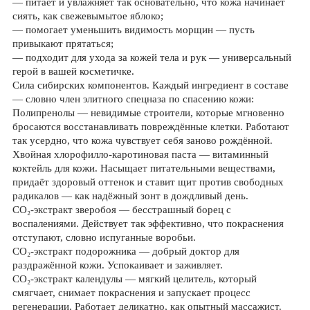
— питает и увлажняет так основательно, что кожа начинает
сиять, как свежевымытое яблоко;
— помогает уменьшить видимость морщин — пусть
привыкают прятаться;
— подходит для ухода за кожей тела и рук — универсальный
герой в вашей косметичке.
Сила сибирских компонентов. Каждый ингредиент в составе
— словно член элитного спецназа по спасению кожи:
Полипренолы — невидимые строители, которые мгновенно
бросаются восстанавливать повреждённые клетки. Работают
так усердно, что кожа чувствует себя заново рождённой.
Хвойная хлорофилло‑каротиновая паста — витаминный
коктейль для кожи. Насыщает питательными веществами,
придаёт здоровый оттенок и ставит щит против свободных
радикалов — как надёжный зонт в дождливый день.
СО₂‑экстракт зверобоя — бесстрашный борец с
воспалениями. Действует так эффективно, что покраснения
отступают, словно испуганные воробьи.
СО₂‑экстракт подорожника — добрый доктор для
раздражённой кожи. Успокаивает и заживляет.
СО₂‑экстракт календулы — мягкий целитель, который
смягчает, снимает покраснения и запускает процесс
регенерации. Работает деликатно, как опытный массажист.