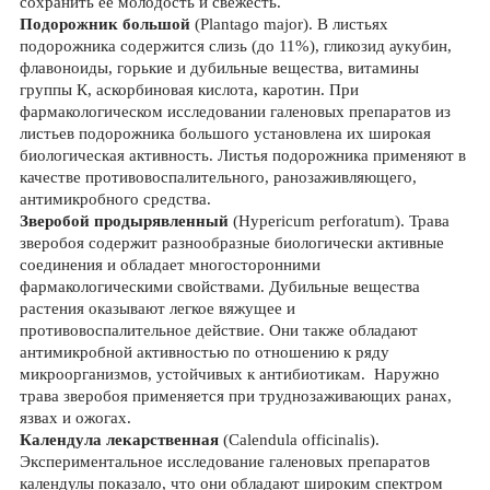
сохранить ее молодость и свежесть.
Подорожник большой
(Plantago major). В листьях
подорожника содержится слизь (до 11%), гликозид аукубин,
флавоноиды, горькие и дубильные вещества, витамины
группы К, аскорбиновая кислота, каротин. При
фармакологическом исследовании галеновых препаратов из
листьев подорожника большого установлена их широкая
биологическая активность. Листья подорожника применяют в
качестве противовоспалительного, ранозаживляющего,
антимикробного средства.
Зверобой продырявленный
(Hypericum perforatum). Трава
зверобоя содержит разнообразные биологически активные
соединения и обладает многосторонними
фармакологическими свойствами. Дубильные вещества
растения оказывают легкое вяжущее и
противовоспалительное действие. Они также обладают
антимикробной активностью по отношению к ряду
микроорганизмов, устойчивых к антибиотикам. Наружно
трава зверобоя применяется при труднозаживающих ранах,
язвах и ожогах.
Календула лекарственная
(Calendula officinalis).
Экспериментальное исследование галеновых препаратов
календулы показало, что они обладают широким спектром