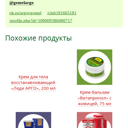
@gomelargo
ok.ru/argovgomel
/club181665181
/profile.php?id=100009386080717
Похожие продукты
Крем для тела
восстанавливающий
«Леди АРГО», 200 мл
Крем-бальзам
«Витапринол» с
живицей, 75 мл