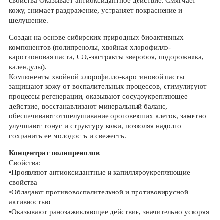
свойства Оказывает антиоксидантное действие. Смягчает
кожу, снимает раздражение, устраняет покраснение и
шелушение.
Создан на основе сибирских природных биоактивных
компонентов (полипренолы, хвойная хлорофилло-
каротионовая паста, СО,-экстракты зверобоя, подорожника,
календулы).
Компоненты хвойной хлорофилло-каротиновой пасты
защищают кожу от воспалительных процессов, стимулируют
процессы регенерации, оказывают сосудоукрепляющее
действие, восстанавливают минеральный баланс,
обеспечивают отшелушивание ороговевших клеток, заметно
улучшают тонус и структуру кожи, позволяя надолго
сохранить ее молодость и свежесть.
Концентрат полипренолов
Свойства:
•Проявляют антиоксидантные и капилляроукрепляющие
свойства
•Обладают противовоспалительной и противовирусной
активностью
•Оказывают ранозаживляющее действие, значительно ускоряя