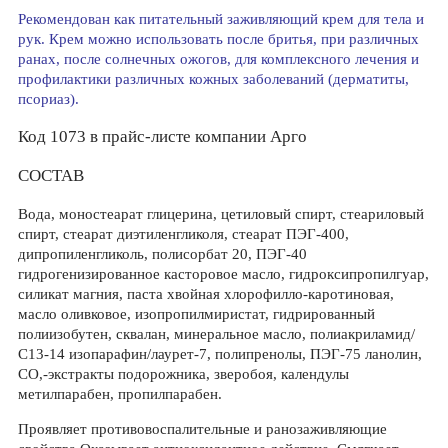
Рекомендован как питательный заживляющий крем для тела и
рук. Крем можно использовать после бритья, при различных
ранах, после солнечных ожогов, для комплексного лечения и
профилактики различных кожных заболеваний (дерматиты,
псориаз).
Код 1073 в прайс-листе компании Арго
СОСТАВ
Вода, моностеарат глицерина, цетиловый спирт, стеариловый
спирт, стеарат диэтиленгликоля, стеарат ПЭГ-400,
дипропиленгликоль, полисорбат 20, ПЭГ-40
гидрогенизированное касторовое масло, гидроксипропилгуар,
силикат магния, паста хвойная хлорофилло-каротиновая,
масло оливковое, изопропилмиристат, гидрированный
полиизобутен, сквалан, минеральное масло, полиакриламид/
С13-14 изопарафин/лаурет-7, полипренолы, ПЭГ-75 ланолин,
СО,-экстракты подорожника, зверобоя, календулы
метилпарабен, пропилпарабен.
Проявляет противовоспалительные и ранозаживляющие