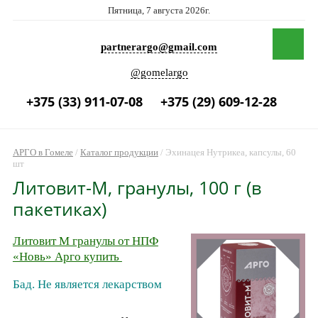
Пятница, 7 августа 2026г.
partnerargo@gmail.com
@gomelargo
+375 (33) 911-07-08
+375 (29) 609-12-28
АРГО в Гомеле
/
Каталог продукции
/
Эхинацея Нутрикеа, капсулы, 60
шт
Литовит-М, гранулы, 100 г (в
пакетиках)
Литовит М гранулы от НПФ
«Новь» Арго купить
Бад. Не является лекарством