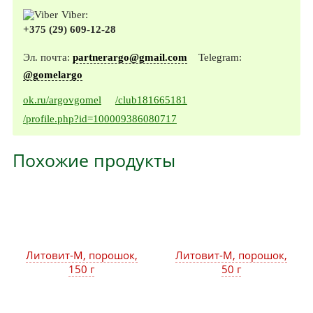
Viber:
+375 (29) 609-12-28
Эл. почта:
partnerargo@gmail.com
Telegram:
@gomelargo
ok.ru/argovgomel
/club181665181
/profile.php?id=100009386080717
Похожие продукты
Литовит-М, порошок,
Литовит-М, порошок,
150 г
50 г