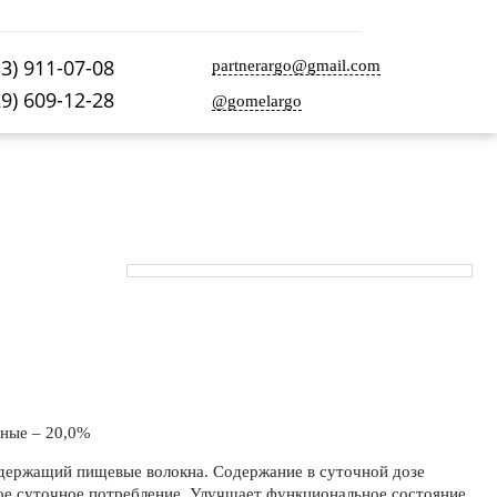
33) 911-07-08
partnerargo@gmail.com
29) 609-12-28
@gomelargo
аные – 20,0%
одержащий пищевые волокна. Содержание в суточной дозе
ое суточное потребление. Улучшает функциональное состояние