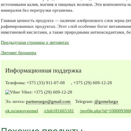
источниками калия, магния и пищевых волокон. Эти компоненты н
минералов без перегрузки организма.
Главная ценность продукта — наличие алейронового слоя зерна (в
рафинированных продуктах. Этот слой особенно богат витаминами 
никотиновой кислотами, а также природными антиоксидантами, 
Предыдущая страница о литовитах
Литовит брошюра
Информационная поддержка
Телефоны:
+375 (33) 911-07-08
,
+375 (29) 609-12-28
Viber:
+375 (29) 609-12-28
Эл. почта:
partnerargo@gmail.com
Telegram:
@gomelargo
ok.ru/argovgomel
/club181665181
/profile.php?id=10000938
Похожие продукты