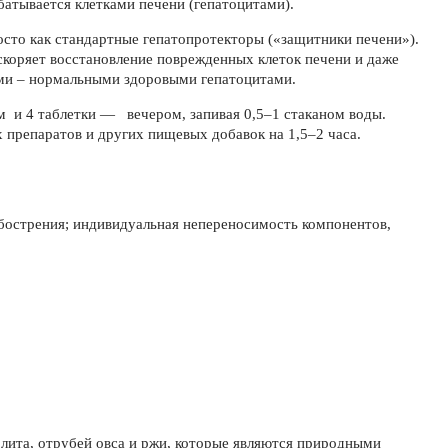
батывается клетками печени (гепатоцитами).
росто как стандартные гепатопротекторы («защитники печени»).
коряет восстановление поврежденных клеток печени и даже
ми – нормальными здоровыми гепатоцитами.
 и 4 таблетки — вечером, запивая 0,5–1 стаканом воды.
 препаратов и других пищевых добавок на 1,5–2 часа.
обострения; индивидуальная непереносимость компонентов,
лита, отрубей овса и ржи, которые являются природными