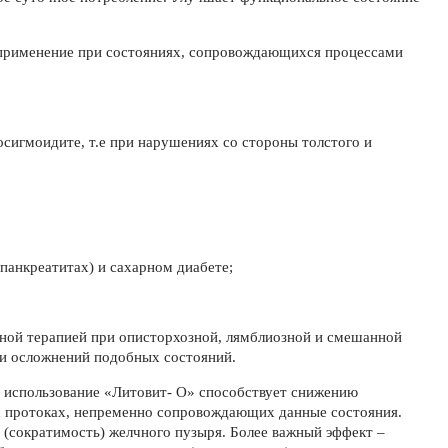
 применение при состояниях, сопровождающихся процессами
осигмоидите, т.е при нарушениях со стороны толстого и
,
панкреатитах) и сахарном диабете;
ной терапией при описторхозной, лямблиозной и смешанной
ки осложнений подобных состояний.
 использование «Литовит- О» способствует снижению
х протоках, непременно сопровождающих данные состояния.
 (сократимость) желчного пузыря. Более важный эффект –