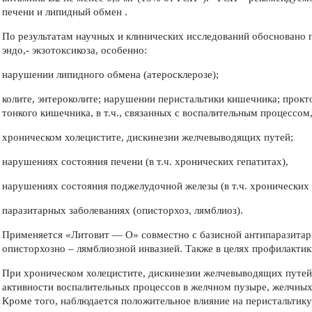
печени и липидный обмен .
По результатам научных и клинических исследований обосновано
эндо,- экзотоксикоза, особенно:
нарушении липидного обмена (атеросклерозе);
колите, энтероколите; нарушении перистальтики кишечника; прокт
тонкого кишечника, в т.ч., связанных с воспалительным процессом
хроническом холецистите, дискинезии желчевыводящих путей;
нарушениях состояния печени (в т.ч. хронических гепатитах),
нарушениях состояния поджелудочной железы (в т.ч. хронических 
паразитарных заболеваниях (описторхоз, лямблиоз).
Применяется «Литовит — О» совместно с базисной антипаразитар
описторхозно – лямблиозной инвазией. Также в целях профилакти
При хроническом холецистите, дискинезии желчевыводящих путей
активности воспалительных процессов в желчном пузыре, желчны
Кроме того, наблюдается положительное влияние на перистальтику