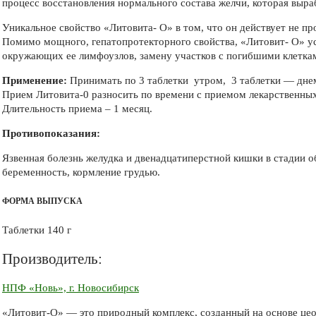
процесс восстановления нормального состава желчи, которая выра
Уникальное свойство «Литовита- О» в том, что он действует не п
Помимо мощного, гепатопротекторного свойства, «Литовит- О» ус
окружающих ее лимфоузлов, замену участков с погибшими клетка
Применение:
Принимать по 3 таблетки утром, 3 таблетки — днем
Прием Литовита­-0 разносить по времени с приемом лекарственных
Длительность приема – 1 месяц.
Противопоказания:
Язвенная болезнь желудка и двенадцатиперстной кишки в стадии 
беременность, кормление грудью.
ФОРМА ВЫПУСКА
Таблетки 140 г
Производитель:
НПФ «Новь», г. Новосибирск
«Литовит-О» — это природный комплекс, созданный на основе цео