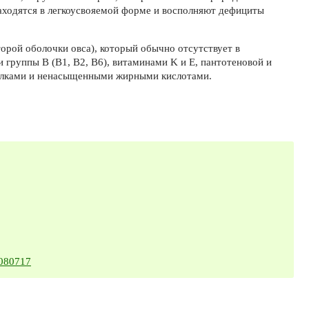
аходятся в легкоусвояемой форме и восполняют дефициты
торой оболочки овса), который обычно отсутствует в
группы B (В1, В2, В6), витаминами K и E, пантотеновой и
белками и ненасыщенными жирными кислотами.
6080717