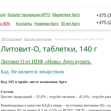
од)
Каталог продукции АРГО
Маркетинг Арго
+375 (
+375 (
до 80%
Контакты
Новинки Арго
30 лет Арго
АРГО в Гомеле
/
Каталог продукции
/
Эхинацея Нутрикеа, капсулы, 60 шт
Литовит-О, таблетки, 140 г
Литовит О от НПФ «Новь» Арго купить
Бад. Не является лекарством
Код 105 в прайс-листе компании Арго
Состав:
Цеолит природный – 35,0% ; отруби овсяные – 45,0%; отруби рж
Рекомендован в качестве БАД к пище – источника витамина В2, с
витамина В2 не менее 0,3 мг (15% от РСП*). *РСП – рекомендуем