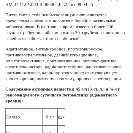
АМ.01.11.01.003.R.000064.04.25 от 09.04.25 г.
Пихта таит в себе необыкновенную силу и является
прекрасным союзником человека в борьбе с различными
заболеваниями. В настоящее время известно более 200
научных работ российских и около 30 зарубежных авторов о
лечебных свойствах пихты сибирской.
Адаптогенное, антимикробное, противовирусное,
противовоспалительное, дезинтоксикационное,
гепатопротективное, противоязвенное, антиоксидантное,
антигипоксическое, радиопротекторное, ранозаживляющее,
противоожоговое, кардиопротекторное; стимулирующее
кроветворение, иммунную систему, процессы регенерации.
Содержание активных веществ в 45 мл (3 ст. л.) и % от
рекомендуемого суточного потребления (адекватного
уровня):
2
Железо
9 мг
64