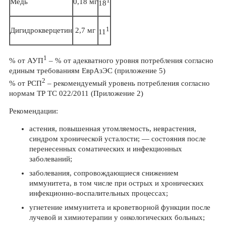
1
Медь
0,18 мг
18
1
Дигидрокверцетин
2,7 мг
11
1
% от АУП
– % от адекватного уровня потребления согласно
единым требованиям ЕврАзЭС (приложение 5)
2
% от РСП
– рекомендуемый уровень потребления согласно
нормам ТР ТС 022/2011 (Приложение 2)
Рекомендации:
астения, повышенная утомляемость, неврастения,
синдром хронической усталости; — состояния после
перенесенных соматических и инфекционных
заболеваний;
заболевания, сопровождающиеся снижением
иммунитета, в том числе при острых и хронических
инфекционно-воспалительных процессах;
угнетение иммунитета и кроветворной функции после
лучевой и химиотерапии у онкологических больных;