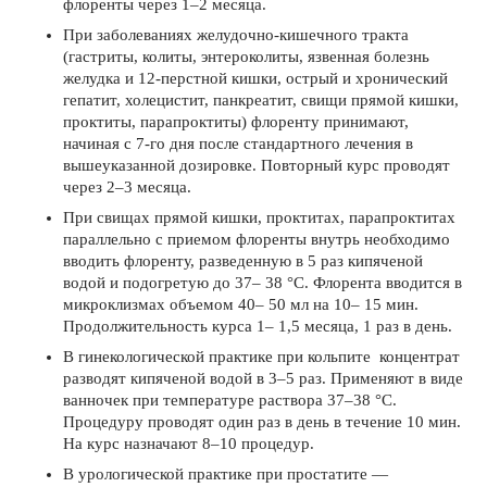
флоренты через 1–2 месяца.
При заболеваниях желудочно-кишечного тракта
(гастриты, колиты, энтероколиты, язвенная болезнь
желудка и 12-перстной кишки, острый и хронический
гепатит, холецистит, панкреатит, свищи прямой кишки,
проктиты, парапроктиты) флоренту принимают,
начиная с 7-го дня после стандартного лечения в
вышеуказанной дозировке. Повторный курс проводят
через 2–3 месяца.
При свищах прямой кишки, проктитах, парапроктитах
параллельно с приемом флоренты внутрь необходимо
вводить флоренту, разведенную в 5 раз кипяченой
водой и подогретую до 37– 38 °С. Флорента вводится в
микроклизмах объемом 40– 50 мл на 10– 15 мин.
Продолжительность курса 1– 1,5 месяца, 1 раз в день.
В гинекологической практике при кольпите концентрат
разводят кипяченой водой в 3–5 раз. Применяют в виде
ванночек при температуре раствора 37–38 °С.
Процедуру проводят один раз в день в течение 10 мин.
На курс назначают 8–10 процедур.
В урологической практике при простатите —