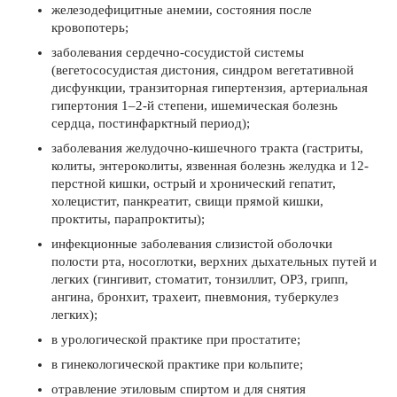
железодефицитные анемии, состояния после
кровопотерь;
заболевания сердечно-сосудистой системы
(вегетососудистая дистония, синдром вегетативной
дисфункции, транзиторная гипертензия, артериальная
гипертония 1–2-й степени, ишемическая болезнь
сердца, постинфарктный период);
заболевания желудочно-кишечного тракта (гастриты,
колиты, энтероколиты, язвенная болезнь желудка и 12-
перстной кишки, острый и хронический гепатит,
холецистит, панкреатит, свищи прямой кишки,
проктиты, парапроктиты);
инфекционные заболевания слизистой оболочки
полости рта, носоглотки, верхних дыхательных путей и
легких (гингивит, стоматит, тонзиллит, ОРЗ, грипп,
ангина, бронхит, трахеит, пневмония, туберкулез
легких);
в урологической практике при простатите;
в гинекологической практике при кольпите;
отравление этиловым спиртом и для снятия