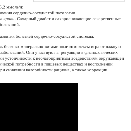
о
5,2 ммоль/л:
вения сердечно-сосудистой патологии.
в крови
. Сахарный диабет и сахароснижающие лекарственные
болеваний.
азвития болезней сердечно-сосудистой системы.
я, белково-минерально-витаминные комплексы играют важную
 заболеваний. Они участвуют в регуляции в физиологических
нии устойчивости к неблагоприятным воздействиям окружающей
гической потребности в пищевых веществах и восполнении
ри снижении калорийности рациона, а также коррекции