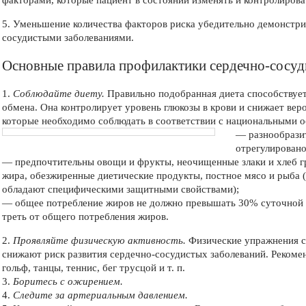
факторами, которые пациент в состоянии изменять и контролирова
5. Уменьшение количества факторов риска убедительно демонстри
сосудистыми заболеваниями.
Основные правила профилактики сердечно-сосуд
1.
Соблюдайте диету.
Правильно подобранная диета способствует
обмена. Она контролирует уровень глюкозы в крови и снижает ве
которые необходимо соблюдать в соответствии с национальными 
—
разнообразит
отрегулировано
— предпочтительны овощи и фрукты, неочищенные злаки и хлеб г
жира, обезжиренные диетические продукты, постное мясо и рыба
обладают специфическими защитными свойствами);
— общее потребление жиров не должно превышать 30% суточной 
треть от общего потребления жиров.
2.
Проявляйте физическую активность.
Физические упражнения с
снижают риск развития сердечно-сосудистых заболеваний. Рекомен
гольф, танцы, теннис, бег трусцой и т. п.
3.
Боритесь с ожирением.
4.
Следите за артериальным давлением.