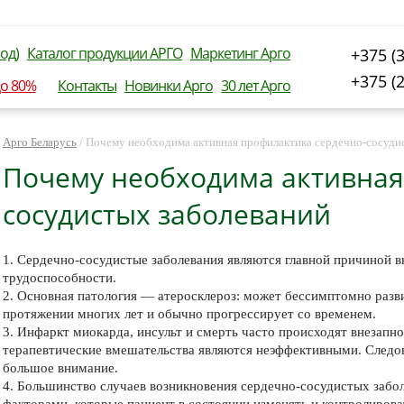
од)
Каталог продукции АРГО
Маркетинг Арго
+375 (
+375 (
до 80%
Контакты
Новинки Арго
30 лет Арго
Арго Беларусь
/
Почему необходима активная профилактика сердечно-сосуди
Почему необходима активная
сосудистых заболеваний
1. Сердечно-сосудистые заболевания являются главной причиной в
трудоспособности.
2. Основная
патология — атеросклероз: может бессимптомно разви
протяжении многих лет и обычно прогрессирует со временем.
3. Инфаркт миокарда, инсульт и смерть часто происходят внезапн
терапевтические вмешательства являются неэффективными. Следо
большое внимание.
4. Большинство случаев возникновения сердечно-сосудистых забо