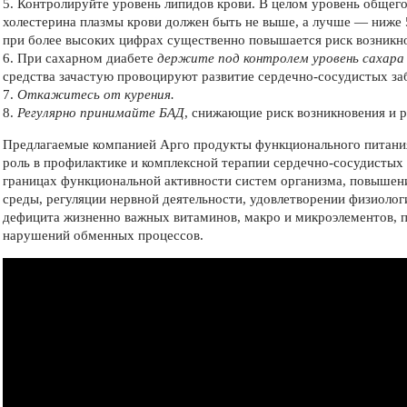
5. Контролируйте
уровень липидов крови. В целом уровень общег
холестерина плазмы крови должен быть не выше, а лучше — ниже 
при более высоких цифрах существенно повышается риск возникно
6. При сахарном диабете
держите под контролем уровень сахара 
средства зачастую провоцируют развитие сердечно-сосудистых за
7.
Откажитесь от курения.
8.
Регулярно принимайте БАД
, снижающие риск возникновения и р
Предлагаемые компанией Арго продукты функционального питани
роль в профилактике и комплексной терапии сердечно-сосудистых
границах функциональной активности систем организма, повыше
среды, регуляции нервной деятельности, удовлетворении физиоло
дефицита жизненно важных витаминов, макро и микроэлементов, п
нарушений обменных процессов.