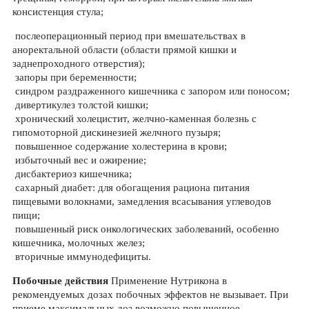
консистенция стула;
послеоперационный период при вмешательствах в
аноректальной области (области прямой кишки и
заднепроходного отверстия);
запоры при беременности;
синдром раздраженного кишечника с запором или поносом;
дивертикулез толстой кишки;
хронический холецистит, желчно-каменная болезнь с
гипомоторной дискинезией желчного пузыря;
повышенное содержание холестерина в крови;
избыточный вес и ожирение;
дисбактериоз кишечника;
сахарный диабет: для обогащения рациона питания
пищевыми волокнами, замедления всасывания углеводов
пищи;
повышенный риск онкологических заболеваний, особенно
кишечника, молочных желез;
вторичные иммунодефициты.
Побочные действия
Применение Нутрикона в
рекомендуемых дозах побочных эффектов не вызывает. При
приеме максимальных доз возможно повышенное