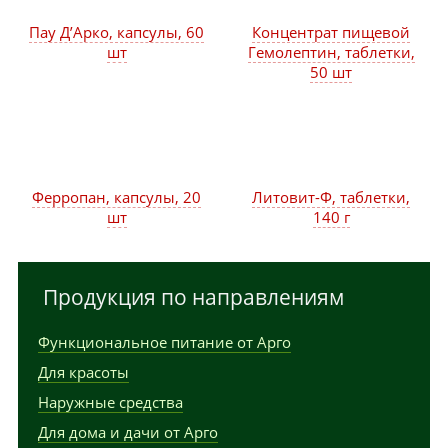
Пау Д’Арко, капсулы, 60
Концентрат пищевой
шт
Гемолептин, таблетки,
50 шт
Ферропан, капсулы, 20
Литовит-Ф, таблетки,
шт
140 г
Продукция по направлениям
Функциональное питание от Арго
Для красоты
Наружные средства
Для дома и дачи от Арго