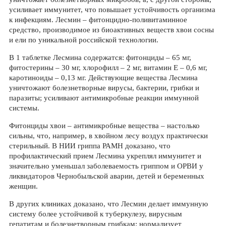
усиливает иммунитет, что повышает устойчивость организма
к инфекциям. Лесмин – фитонцидно-поливитаминное
средство, производимое из биоактивных веществ хвои сосны
и ели по уникальной российской технологии.
В 1 таблетке Лесмина содержатся: фитонциды – 65 мг,
фитостерины – 30 мг, хлорофилл – 2 мг, витамин Е – 0,6 мг,
каротиноиды – 0,13 мг. Действующие вещества Лесмина
уничтожают болезнетворные вирусы, бактерии, грибки и
паразиты; усиливают антимикробные реакции иммунной
системы.
Фитонциды хвои – антимикробные вещества – настолько
сильны, что, например, в хвойном лесу воздух практически
стерильный. В НИИ гриппа РАМН доказано, что
профилактический прием Лесмина укреплял иммунитет и
значительно уменьшал заболеваемость гриппом и ОРВИ у
ликвидаторов Чернобыльской аварии, детей и беременных
женщин.
В других клиниках доказано, что Лесмин делает иммунную
систему более устойчивой к туберкулезу, вирусным
гепатитам и болезнетворным грибкам; нормализует