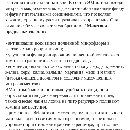
растения питательной патокой. В состав ЭМ-патоки входят
микро- и макроэлементы, эффективно обогащающие флору
и фауну питательными соединениями, что позволяет
каждому организму расти и развиваться правильно. Она
сама по себе уже является удобрением,
ЭМ-патока
предназначена для:
⦁ активизации всех видов почвенной микрофлоры в
растворах микроорганизмов;
⦁ улучшения функционирования почвенно-биотического
комплекса растений 2-3 ст.л. на ведро воды;
⦁ компенсирования в почвах недостатка углерода, кремния,
железа, серы, калия, кальция, марганца, меди и магния
(патока очищена цеолитом и содержит массу ценных
микроэлементов).
ЭМ-патокой можно не только удобрять овощи, но и
опрыскивать плодовые деревья для привлечения пчел,
также смесью чайная ложка на литр регулярно поливают
комнатные растения.
Применение ЭМ-патоки вместо подручного питательного
материала для развития микроорганизмов, значительно
упрощает приготовление рабочего раствора, при поливе