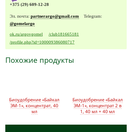
+375 (29) 609-12-28
Эл. почта:
partnerargo@gmail.com
Telegram:
@gomelargo
ok.ru/argovgomel
/club181665181
/profile.php?id=100009386080717
Похожие продукты
Биоудобрение «Байкал
Биоудобрение «Байкал
ЭМ-1», концентрат, 40
ЭМ-1», концентрат 2 в
мл
1, 40 мл + 40 мл