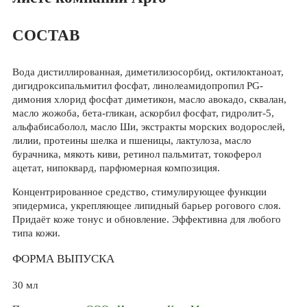
СОСТАВ
Вода дистиллированная, диметилизосорбид, октилоктаноат,
дигидроксипальмитил фосфат, линолеамидопропил PG-
димония хлорид фосфат диметикон, масло авокадо, сквалан,
масло жожоба, бета-гликан, аскорбил фосфат, гидролит-5,
альфа­бисаболол, масло Ши, экстракты морских водорослей,
лилии, протеины шелка и пшеницы, лактулоза, масло
бурачника, мякоть киви, ретинол пальмитат, токоферол
ацетат, нипоквард, парфюмерная композиция.
Концентрированное средство, стимулирующее функции
эпидермиса, укрепляющее липидный барьер рогового слоя.
Придаёт коже тонус и обновление. Эффективна для любого
типа кожи.
ФОРМА ВЫПУСКА
30 мл