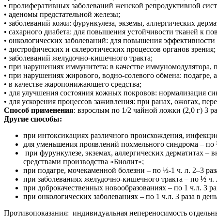
• пролиферативных заболеваний женской репродуктивной сист
• аденомы предстательной железы;
• заболеваний кожи: фурункулеза, экземы, аллергических дерма
• сахарного диабета: для повышения устойчивости тканей к п
• онкологических заболеваний: для повышения эффективности
• дистрофических и склеротических процессов органов зрения;
• заболеваний желудочно-кишечного тракта;
• при нарушениях иммунитета: в качестве иммуномодулятора, 
• при нарушениях жирового, водно-солевого обмена: подагре, 
• в качестве жаропонижающего средства;
• для улучшения состояния кожных покровов: нормализация син
• для ускорения процессов заживления: при ранах, ожогах, пе
Способ применения
: взрослым по 1/2 чайной ложки (2,0 г) 3 
Другие способы:
при интоксикациях различного происхождения, инфекцион
для уменьшения проявлений похмельного синдрома – по ½ 
при фурункулезе, экземах, аллергических дерматитах – в
средствами производства «Биолит»;
при подагре, мочекаменной болезни – по ½-1 ч. л. 2–3 раза
при заболеваниях желудочно-кишечного тракта – по ½ ч. л.
при доброкачественных новообразованиях – по 1 ч.л. 3 раза
при онкологических заболеваниях – по 1 ч.л. 3 раза в ден
Противопоказания: индивидуальная непереносимость отдельн