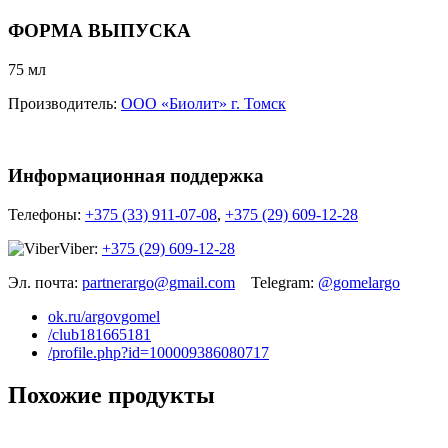
ФОРМА ВЫПУСКА
75 мл
Производитель:
ООО «Биолит» г. Томск
Информационная поддержка
Телефоны:
+375 (33) 911-07-08
,
+375 (29) 609-12-28
Viber:
+375 (29) 609-12-28
Эл. почта:
partnerargo@gmail.com
Telegram:
@gomelargo
ok.ru/argovgomel
/club181665181
/profile.php?id=100009386080717
Похожие продукты