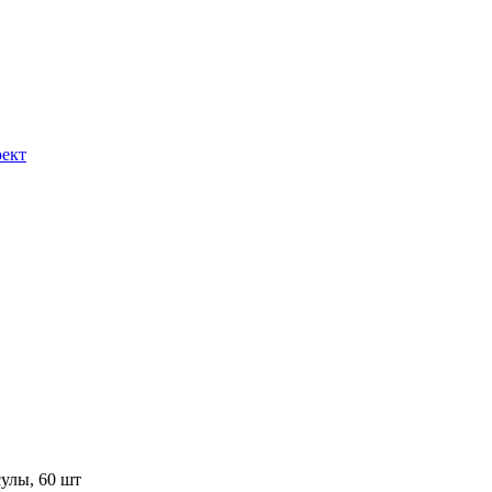
ект
улы, 60 шт