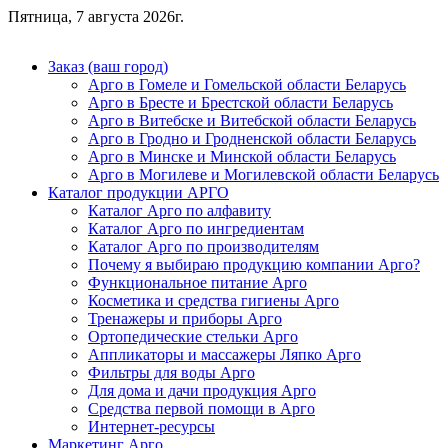
Пятница, 7 августа 2026г.
Заказ (ваш город)
Арго в Гомеле и Гомельской области Беларусь
Арго в Бресте и Брестской области Беларусь
Арго в Витебске и Витебской области Беларусь
Арго в Гродно и Гродненской области Беларусь
Арго в Минске и Минской области Беларусь
Арго в Могилеве и Могилевской области Беларусь
Каталог продукции АРГО
Каталог Арго по алфавиту
Каталог Арго по ингредиентам
Каталог Арго по производителям
Почему я выбираю продукцию компании Арго?
Функциональное питание Арго
Косметика и средства гигиены Арго
Тренажеры и приборы Арго
Ортопедические стельки Арго
Аппликаторы и массажеры Ляпко Арго
Фильтры для воды Арго
Для дома и дачи продукция Арго
Средства первой помощи в Арго
Интернет-ресурсы
Маркетинг Арго