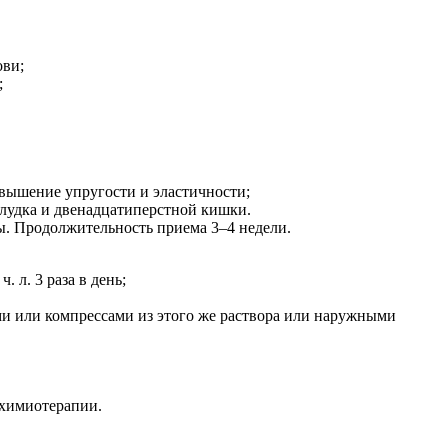
ови;
;
овышение упругости и эластичности;
елудка и двенадцатиперстной кишки.
оды. Продолжительность приема 3–4 недели.
л. 3 раза в день;
ами или компрессами из этого же раствора или наружными
а химиотерапии.