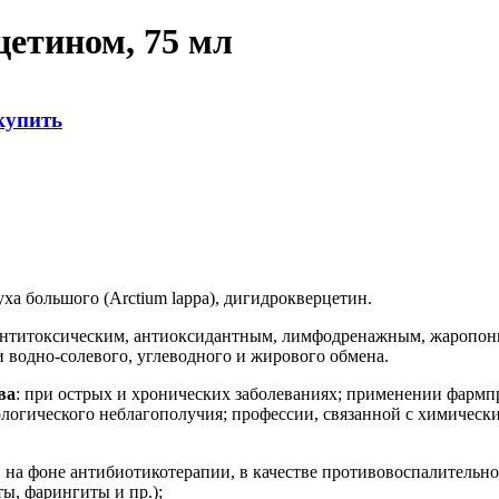
цетином, 75 мл
купить
ха большого (Arctium lappa), дигидрокверцетин.
антитоксическим, антиоксидантным, лимфодренажным, жаропо
водно-солевого, углеводного и жирового обмена.
ва
: при острых и хронических заболеваниях; применении фармп
ологического неблагополучия; профессии, связанной с химическ
 на фоне антибиотикотерапии, в качестве противовоспалительно
ы, фарингиты и пр.);