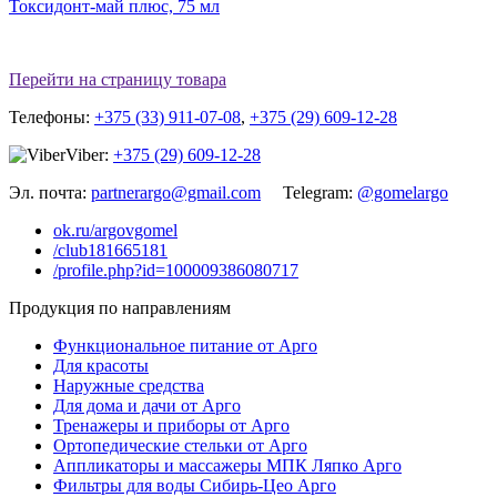
Токсидонт-май плюс, 75 мл
Перейти на страницу товара
Телефоны:
+375 (33) 911-07-08
,
+375 (29) 609-12-28
Viber:
+375 (29) 609-12-28
Эл. почта:
partnerargo@gmail.com
Telegram:
@gomelargo
ok.ru/argovgomel
/club181665181
/profile.php?id=100009386080717
Продукция по направлениям
Функциональное питание от Арго
Для красоты
Наружные средства
Для дома и дачи от Арго
Тренажеры и приборы от Арго
Ортопедические стельки от Арго
Аппликаторы и массажеры МПК Ляпко Арго
Фильтры для воды Сибирь-Цео Арго