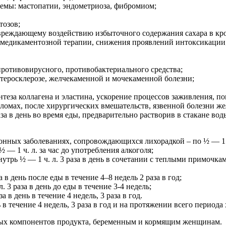
емы: мастопатии, эндометриоза, фибромиом;
тозов;
овреждающему воздействию избыточного содержания сахара в кр
 медикаментозной терапии, снижения проявлений интоксикации
противовирусного, противобактериального средства;
атеросклерозе, желчекаменной и мочекаменной болезни;
теза коллагена и эластина, ускорение процессов заживления, п
реломах, после хирургических вмешательств, язвенной болезни ж
раза в день во время еды, предварительно растворив в стакане в
ных заболеваниях, сопровождающихся лихорадкой – по ½ — 1 ч. 
— 1 ч. л. за час до употребления алкоголя;
нутрь ½ — 1 ч. л. 3 раза в день в сочетании с теплыми примочк
 в день после еды в течение 4–8 недель 2 раза в год;
 3 раза в день до еды в течение 3-4 недель;
 в день в течение 4 недель, 3 раза в год.
ь в течение 4 недель, 3 раза в год и на протяжении всего период
ых компонентов продукта, беременным и кормящим женщинам.