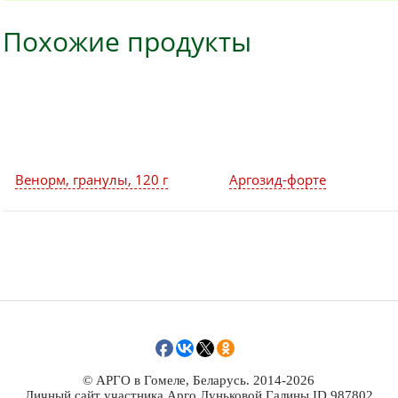
Похожие продукты
Венорм, гранулы, 120 г
Аргозид-форте
© АРГО в Гомеле, Беларусь. 2014-2026
Личный сайт участника Арго Луньковой Галины ID 987802