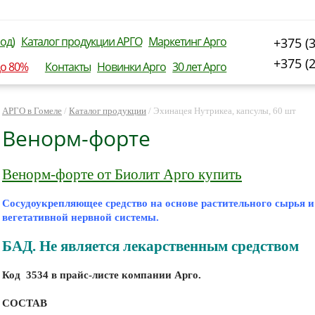
од)
Каталог продукции АРГО
Маркетинг Арго
+375 (
+375 (
до 80%
Контакты
Новинки Арго
30 лет Арго
АРГО в Гомеле
/
Каталог продукции
/
Эхинацея Нутрикеа, капсулы, 60 шт
Венорм-форте
Венорм-форте от Биолит Арго купить
Сосудоукрепляющее средство на основе растительного сырья 
вегетативной нервной системы.
БАД. Не является лекарственным средством
Код 3534 в прайс-листе компании Арго.
СОСТАВ