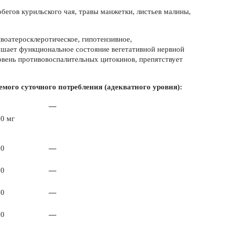
обегов курильского чая, травы манжетки, листьев малины,
воатеросклеротическое, гипотензивное,
чшает функциональное состояние вегетативной нервной
вень противовоспалительных цитокинов, препятствует
мого суточного потребления (адекватного уровня):
—
,0 мг
,0
—
,0
—
,0
—
,0
—