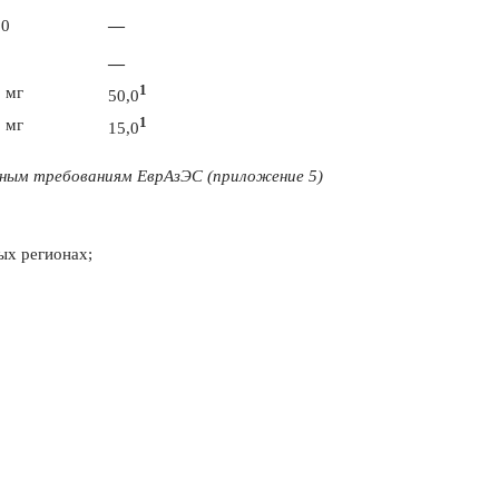
,0
—
0
—
1
0 мг
50,0
1
0 мг
15,0
иным требованиям ЕврАзЭС (приложение 5)
ых регионах;