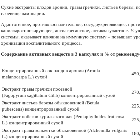
Сухие экстракты плодов аронии, травы гречихи, листьев березы, п
слоевище ламинарии.
Адаптогенное, противовоспалительное, сосудоукрепляющее, проти
капилляротонизирующее, антиагрегантное, антикоагулянтное. Улу
системы, оказывает влияние на иммунную систему – повышает уро
хронизации воспалительного процесса.
Содержание активных веществ в 3 капсулах и % от рекомендуе
Концентрированный сок плодов аронии (Aronia
450
melanocarpa L.) сухой
Экстракт травы гречихи посевной
270
(Fagopyrum sagittatum Gilib) концентрированный сухой
Экстракт листьев березы обыкновенной (Betula
225
pubescens) концентрированный сухой
Экстракт побегов курильского чая (Pentaphylloides fruticosa
225
L.) концентрированный сухой
Экстракт травы манжетки обыкновенной (Alchemilla vulgaris
180
L.) концентрированный сухой