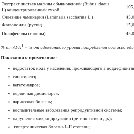
Экстракт листьев малины обыкновенной (Rubus idaeus
105
L) концентрированный сухой
Слоевище ламинарии (Laminaria saccharina L.)
45,
Флавоноиды (рутин)
15,
Полифенолы (танины)
45,
1
% от АУП
– % от адекватного уровня потребления согласно ед
Показания к применению:
недостаток йода у населения, проживающего в йоддефицитн
гипотиреоз;
вегетоневроз;
первичная дисменорея;
варикозная болезнь;
воспалительные заболевания репродуктивной системы;
нарушения микроциркуляции (ретинопатия и др.);
гипертоническая болезнь I–II степени;