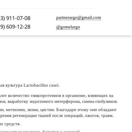
33) 911-07-08
partnerargo@gmail.com
29) 609-12-28
@gomelargo
 культура Lactobacillus casei.
ют количество гликопротеинов в организме, влияющих на
нов, выработку эндогенного интерферона, гамма-глобулинов.
ин, метионин, лизин, цистин. Благодаря этому они обладают
рения регенерации тканей после операций, ожогов, травм.
х средств.