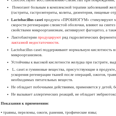
Способствуют восстановлению слизистых при повреждении, 
Помогают больным в комплексной терапии заболеваний жел
(гастриты, гастроэнтериты, колиты, дизентерия, пищевые отр
Lactobacillus casei
продукта «ПРОБИОГУМ» стимулируют мех
скорости регенерации слизистой оболочки, влияют на синте
свойствами микроорганизмам, активируют фагоцитоз, а такж
Лактобактерии
продуцируют
ряд гидролитических ферментов
лактазной недостаточности.
Lactobacillus casei поддерживают нормальную кислотность 
микроорганизмов.
Устойчивы к высокой кислотности желудка при гастрите, вы
L. casei и гуминовые вещества, присутствующие в продукте
ускорения регенерации тканей после операций, ожогов, тра
необходимых питательных веществ.
Не обладает побочными действиями, применяется у детей, 
Не вызывает аллергических реакций, не обладает эмбриоток
Показания к применению
:
• травмы, переломы, ожоги, ранения, трофические язвы;