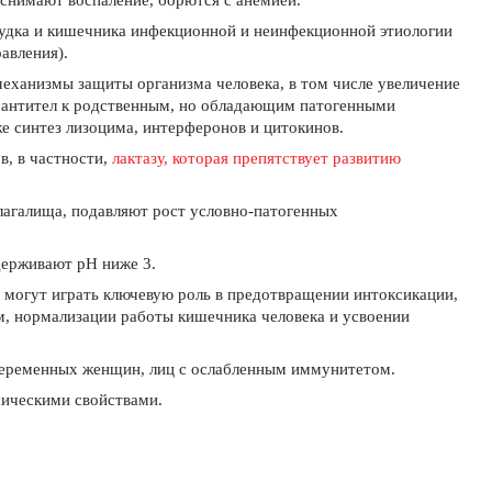
снимают воспаление, борются с анемией.
удка и кишечника инфекционной и неинфекционной этиологии
авления).
анизмы защиты организма человека, в том числе увеличение
з антител к родственным, но обладающим патогенными
е синтез лизоцима, интерферонов и цитокинов.
, в частности,
лактазу,
которая препятствует развитию
влагалища, подавляют рост условно-патогенных
держивают рН ниже 3.
, могут играть ключевую роль в предотвращении интоксикации,
вм, нормализации работы кишечника человека и усвоении
беременных женщин, лиц с ослабленным иммунитетом.
сическими свойствами.