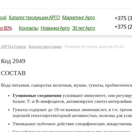
од)
Каталог продукции АРГО
Маркетинг Арго
+375 (
+375 (
до 80%
Контакты
Новинки Арго
30 лет Арго
АРГО в Гомеле
/
Каталог продукции
/
Эхинацея Нутрикеа, капсулы, 60 шт
Код 2049
СОСТАВ
Вода питьевая, сыворотка молочная, мумие, гуматы, пробиотическая
Гуминовые соединения
усиливают иммунитет, они регулиру
баланс Т- и В-лимфоцитов, активизируют синтез интерлейки
Гуматы содержат до 18-ти важных аминокислот, в т.ч. треон
хорошей гепатопротекторной активностью, полезны для уско
Уменьшают побочное действие специфических лекарственны