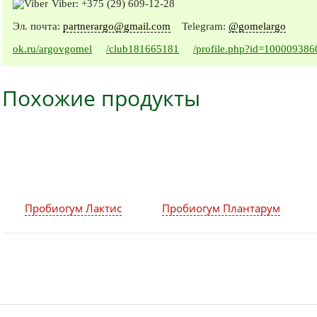
Viber:
+375 (29) 609-12-28
Эл. почта:
partnerargo@gmail.com
Telegram:
@gomelargo
ok.ru/argovgomel
/club181665181
/profile.php?id=10000938
Похожие продукты
Пробиогум Лактис
Пробиогум Плантарум