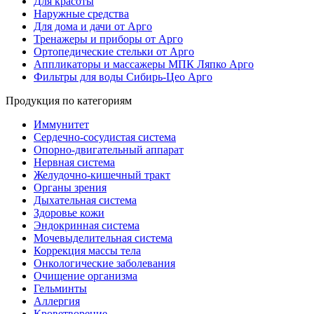
Для красоты
Наружные средства
Для дома и дачи от Арго
Тренажеры и приборы от Арго
Ортопедические стельки от Арго
Аппликаторы и массажеры МПК Ляпко Арго
Фильтры для воды Сибирь-Цео Арго
Продукция по категориям
Иммунитет
Сердечно-сосудистая система
Опорно-двигательный аппарат
Нервная система
Желудочно-кишечный тракт
Органы зрения
Дыхательная система
Здоровье кожи
Эндокринная система
Мочевыделительная система
Коррекция массы тела
Онкологические заболевания
Очищение организма
Гельминты
Аллергия
Кроветворение