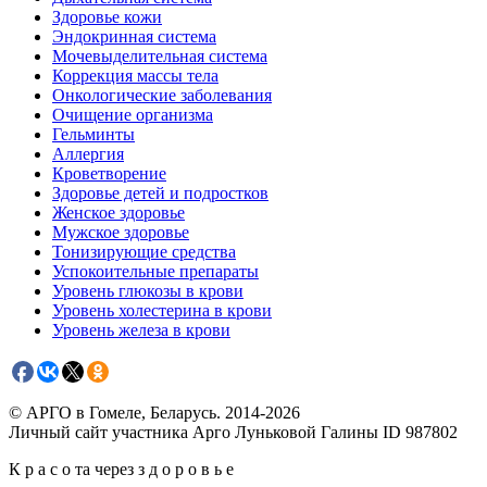
Здоровье кожи
Эндокринная система
Мочевыделительная система
Коррекция массы тела
Онкологические заболевания
Очищение организма
Гельминты
Аллергия
Кроветворение
Здоровье детей и подростков
Женское здоровье
Мужское здоровье
Тонизирующие средства
Успокоительные препараты
Уровень глюкозы в крови
Уровень холестерина в крови
Уровень железа в крови
© АРГО в Гомеле, Беларусь. 2014-2026
Личный сайт участника Арго Луньковой Галины ID 987802
К р а с о та через з д о р о в ь е