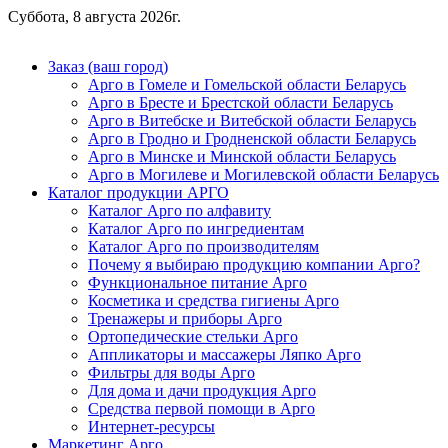
Суббота, 8 августа 2026г.
Заказ (ваш город)
Арго в Гомеле и Гомельской области Беларусь
Арго в Бресте и Брестской области Беларусь
Арго в Витебске и Витебской области Беларусь
Арго в Гродно и Гродненской области Беларусь
Арго в Минске и Минской области Беларусь
Арго в Могилеве и Могилевской области Беларусь
Каталог продукции АРГО
Каталог Арго по алфавиту
Каталог Арго по ингредиентам
Каталог Арго по производителям
Почему я выбираю продукцию компании Арго?
Функциональное питание Арго
Косметика и средства гигиены Арго
Тренажеры и приборы Арго
Ортопедические стельки Арго
Аппликаторы и массажеры Ляпко Арго
Фильтры для воды Арго
Для дома и дачи продукция Арго
Средства первой помощи в Арго
Интернет-ресурсы
Маркетинг Арго