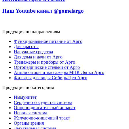
Наш Youtube канал @gomelargo
Продукция по направлениям
Функциональное питание от Арго
Для красоты
Наружные средства
Для дома и дачи от Арго
Тренажеры и приборы от Арго
Ортопедические стельки от Арго
Аппликаторы и массажеры МПК Ляпко Арго
Фильтры для воды Сибирь-Цео Арго
Продукция по категориям
Иммунитет
Сердечно-сосудистая система
Опорно-двигательный аппарат
Нервная система
Желудочно-кишечный тракт
Органы зрения
Дыхательная система