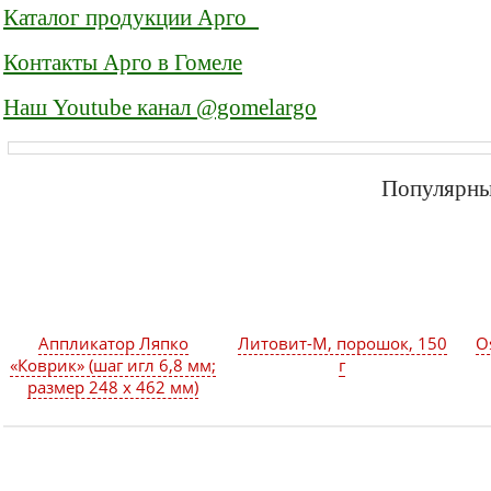
Каталог продукции Арго_
Контакты Арго в Гомеле
Наш Youtube канал @gomelargo
Популярны
Аппликатор Ляпко
Литовит-М, порошок, 150
Os
«Коврик» (шаг игл 6,8 мм;
г
размер 248 х 462 мм)