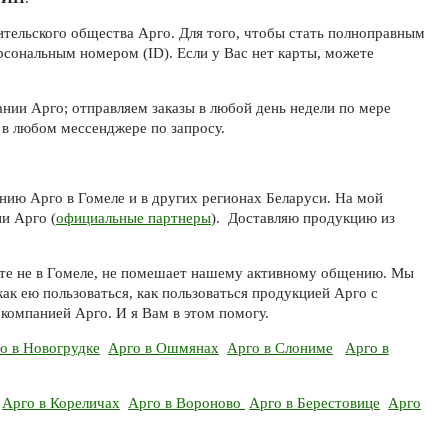
тельского общества Арго. Для того, чтобы стать полноправным
рсональным номером (ID). Если у Вас нет карты, можете
ии Арго; отправляем заказы в любой день недели по мере
в любом мессенджере по запросу.
нию Арго в Гомеле и в других регионах Беларуси. На мой
и Арго (
официальные партнеры
). Доставляю продукцию из
вете не в Гомеле, не помешает нашему активному общению. Мы
как ею пользоваться, как пользоваться продукцией Арго с
компанией Арго. И я Вам в этом помогу.
о в Новогрудке
Арго в Ошмянах
Арго в Слониме
Арго в
Арго в Кореличах
Арго в Вороново
Арго в Берестовице
Арго