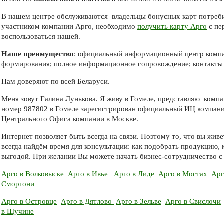
В нашем центре обслуживаются владельцы бонусных карт потреби
участником компании Арго, необходимо
получить карту Арго
с пе
воспользоваться нашей.
Наше преимущество
: официальный информационный центр компан
формирования; полное информационное сопровождение; контакты 
Нам доверяют по всей Беларуси.
Меня зовут Галина Лунькова. Я живу в Гомеле, представляю компа
номер 987802 в Гомеле зарегистрирован официальный ИЦ компани
Центрального Офиса компании в Москве.
Интернет позволяет быть всегда на связи. Поэтому то, что вы жи
всегда найдём время для консультации: как подобрать продукцию, 
выгодой. При желании Вы можете начать бизнес-сотрудничество с 
Арго в Волковыске
Арго в Ивье
Арго в Лиде
Арго в Мостах
Арг
Сморгони
Арго в Островце
Арго в Дятлово
Арго в Зельве
Арго в Свислочи
в Щучине