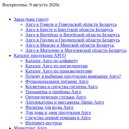
Воскресенье, 9 августа 2026г.
Заказ (ваш город)
Арго в Гомеле и Гомельской области Беларусь
Арго в Бресте и Брестской области Беларусь
Арго в Витебске и Витебской области Беларусь
Арго в Гродно и Гродненской области Беларусь
Арго в Минске и Минской области Беларусь
Арго в Могилеве и Могилевской области Беларусь
Каталог продукции АРГО
Каталог Арго по алфавиту
Каталог Арго по ингредиентам
Каталог Арго по производителям
Почему я выбираю продукцию компании Арго?
Функциональное питание Арго
Косметика и средства гигиены Арго
Тренажеры и приборы Арго
Ортопедические стельки Арго
Аппликаторы и массажеры Ляпко Арго
Фильтры для воды Арго
Для дома и дачи продукция Арго
Средства первой помощи в Арго
Интернет-ресурсы
Маркетинг Арго