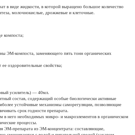
рат в виде жидкости, в которой выращено большое количество
нтеза, молочнокислые, дрожжевые и клеточные.
де компоста;
нны ЭМ-компоста, заменяющего пять тонн органических
 ее оздоровительные свойства;
овый усилитель) — 40мл.
нтный состав, содержащий особые биологически активные
аиболее устойчивые механизмы саморегуляции, позволяющие
ичивать срок годности препарата.
ем в него необходимых микро- и макроэлементов в органическом
гические процессы.
ия ЭМ-препарата из ЭМ-концентрата: составляющие,
нно смешиваются с водой и питательной средой (сахаром,