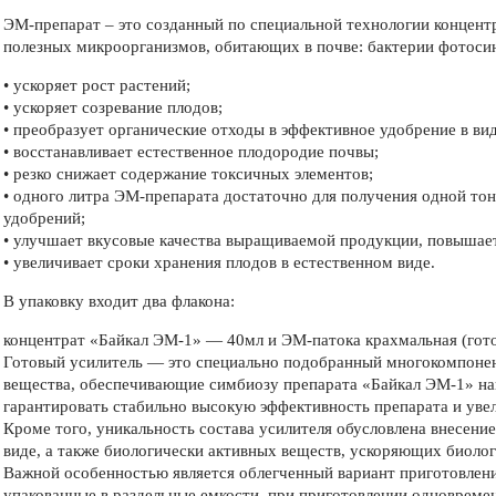
ЭМ-препарат – это созданный по специальной технологии концент
полезных микроорганизмов, обитающих в почве: бактерии фотоси
• ускоряет рост растений;
• ускоряет созревание плодов;
• преобразует органические отходы в эффективное удобрение в ви
• восстанавливает естественное плодородие почвы;
• резко снижает содержание токсичных элементов;
• одного литра ЭМ-препарата достаточно для получения одной то
удобрений;
• улучшает вкусовые качества выращиваемой продукции, повышает
• увеличивает сроки хранения плодов в естественном виде.
В упаковку входит два флакона:
концентрат «Байкал ЭМ-1» — 40мл и ЭМ-патока крахмальная (гот
Готовый усилитель — это специально подобранный многокомпоне
вещества, обеспечивающие симбиозу препарата «Байкал ЭМ-1» н
гарантировать стабильно высокую эффективность препарата и увел
Кроме того, уникальность состава усилителя обусловлена внесени
виде, а также биологически активных веществ, ускоряющих биоло
Важной особенностью является облегченный вариант приготовлен
упакованные в раздельные емкости, при приготовлении одновреме