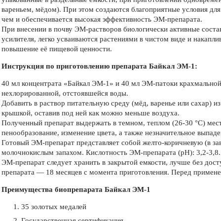
вареньем, мёдом). При этом создаются благоприятные условия дл
чем и обеспечивается высокая эффективность ЭМ-препарата.
При внесении в почву ЭМ-растворов биологически активные соста
усилителя, легко усваиваются растениями в чистом виде и накапл
повышение её пищевой ценности.
Инструкция по приготовлению препарата Байкал ЭМ-1:
40 мл концентрата «Байкал ЭМ-1» и 40 мл ЭМ-патоки крахмальной (
нехлорированной, отстоявшейся воды.
Добавить в раствор питательную среду (мёд, варенье или сахар) и
крышкой, оставив под ней как можно меньше воздуха.
Полученный препарат выдержать в темном, теплом (26-30 °С) мест
пенообразование, изменение цвета, а также незначительное выпаде
Готовый ЭМ-препарат представляет собой желто-коричневую (в за
молочнокислым запахом. Кислотность ЭМ-препарата (pH): 3,2-3,8.
ЭМ-препарат следует хранить в закрытой емкости, лучше без дост
препарата — 18 месяцев с момента приготовления. Перед примене
Преимущества биопрепарата Байкал ЭМ-1
35 золотых медалей
Государственная сертификация