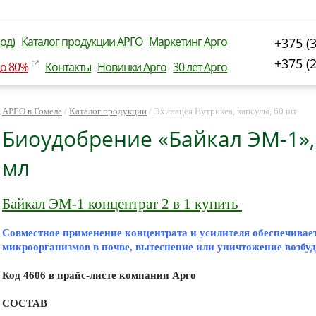
од)
Каталог продукции АРГО
Маркетинг Арго
+375 (
+375 (
до 80%
Контакты
Новинки Арго
30 лет Арго
АРГО в Гомеле
/
Каталог продукции
/
Эхинацея Нутрикеа, капсулы, 60 шт
Биоудобрение «Байкал ЭМ-1», 
мл
Байкал ЭМ-1 концентрат 2 в 1 купить
Совместное применение концентрата и усилителя обеспечивае
микроорганизмов в почве, вытеснение или уничтожение возбуд
Код 4606 в прайс-листе компании Арго
СОСТАВ