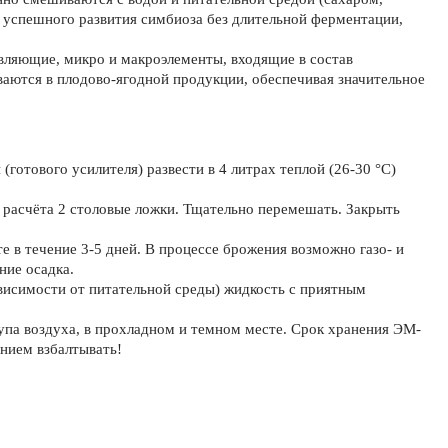
я успешного развития симбиоза без длительной ферментации,
вляющие, микро и макроэлементы, входящие в состав
иваются в плодово-ягодной продукции, обеспечивая значительное
готового усилителя) развести в 4 литрах теплой (26-30 °С)
з расчёта 2 столовые ложки. Тщательно перемешать. Закрыть
е в течение 3-5 дней. В процессе брожения возможно газо- и
ние осадка.
висимости от питательной среды) жидкость с приятным
упа воздуха, в прохладном и темном месте. Срок хранения ЭМ-
нием взбалтывать!