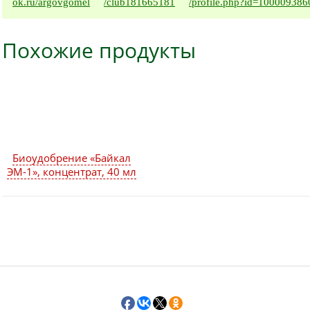
ok.ru/argovgomel
/club181665181
/profile.php?id=10000938
Похожие продукты
Биоудобрение «Байкал
ЭМ-1», концентрат, 40 мл