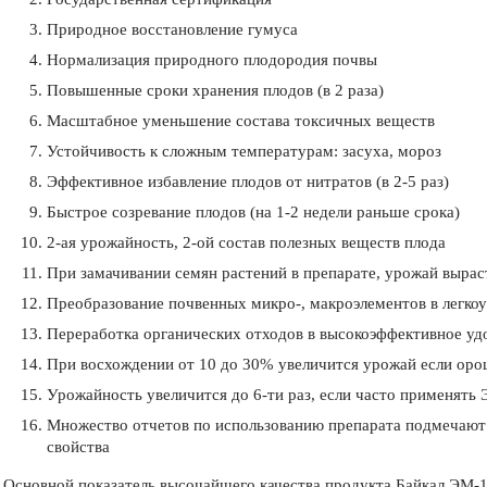
Природное восстановление гумуса
Нормализация природного плодородия почвы
Повышенные сроки хранения плодов (в 2 раза)
Масштабное уменьшение состава токсичных веществ
Устойчивость к сложным температурам: засуха, мороз
Эффективное избавление плодов от нитратов (в 2-5 раз)
Быстрое созревание плодов (на 1-2 недели раньше срока)
2-ая урожайность, 2-ой состав полезных веществ плода
При замачивании семян растений в препарате, урожай вырас
Преобразование почвенных микро-, макроэлементов в легк
Переработка органических отходов в высокоэффективное уд
При восхождении от 10 до 30% увеличится урожай если оро
Урожайность увеличится до 6-ти раз, если часто применять
Множество отчетов по использованию препарата подмечают 
свойства
Основной показатель высочайшего качества продукта Байкал ЭМ-1