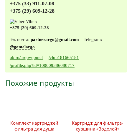
+375 (33) 911-07-08
+375 (29) 609-12-28
Viber:
+375 (29) 609-12-28
Эл. почта:
partnerargo@gmail.com
Telegram:
@gomelargo
ok.ru/argovgomel
/club181665181
/profile.php?id=100009386080717
Похожие продукты
Комплект картриджей
Картридж для фильтра-
фильтра для душа
кувшина «Водолей»