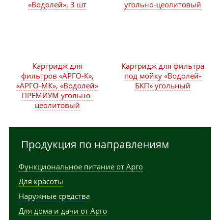
«Водолей», 3 шт
угольно-цеолитовый
Картридж для
Картридж для фильтра
фильтров «АРГО-К»,
под мойку «Водолей-
«АРГО-МК», «Водолей»
БКП» угольный
ПРЕМИУМ угольно-
цеолитовый
Продукция по направлениям
Функциональное питание от Арго
Для красоты
Наружные средства
Для дома и дачи от Арго