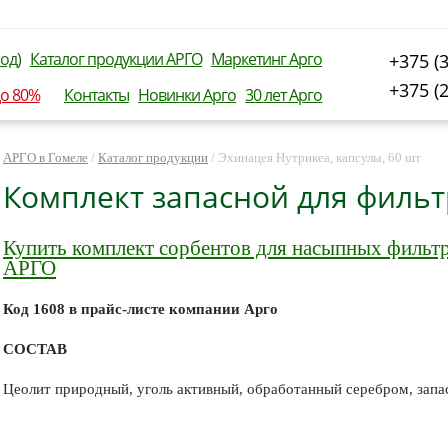
од)
Каталог продукции АРГО
Маркетинг Арго
+375 (
+375 (
до 80%
Контакты
Новинки Арго
30 лет Арго
АРГО в Гомеле
/
Каталог продукции
/
Эхинацея Нутрикеа, капсулы, 60 шт
Комплект запасной для фильт
Купить комплект сорбентов для насыпных фильт
АРГО
Код 1608 в прайс-листе компании Арго
СОСТАВ
Цеолит природный, уголь активный, обработанный серебром, запа