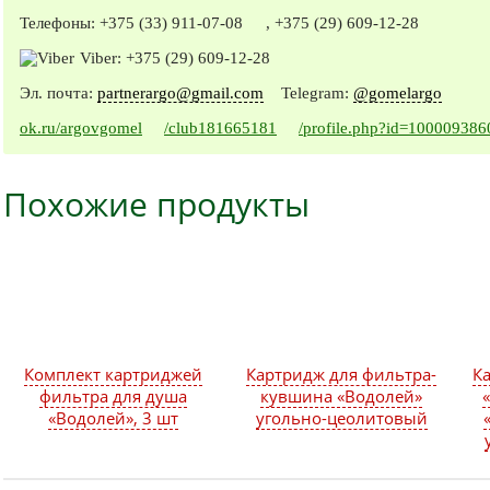
Телефоны:
+375 (33) 911-07-08
,
+375 (29) 609-12-28
Viber:
+375 (29) 609-12-28
Эл. почта:
partnerargo@gmail.com
Telegram:
@gomelargo
ok.ru/argovgomel
/club181665181
/profile.php?id=10000938
Похожие продукты
Комплект картриджей
Картридж для фильтра-
К
фильтра для душа
кувшина «Водолей»
«Водолей», 3 шт
угольно-цеолитовый