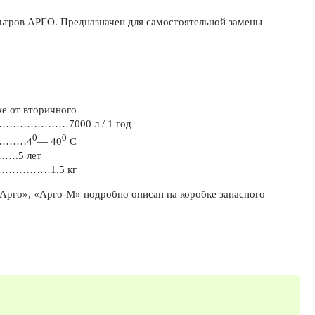
ьтров АРГО. Предназначен для самостоятельной замены
ке от вторичного
………7000 л / 1 год
0
0
…………4
— 40
С
….5 лет
…………1,5 кг
рго», «Арго-М» подробно описан на коробке запасного