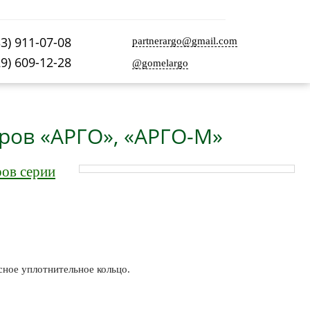
33) 911-07-08
partnerargo@gmail.com
29) 609-12-28
@gomelargo
ров «АРГО», «АРГО-М»
ров серии
сное уплотнительное кольцо.