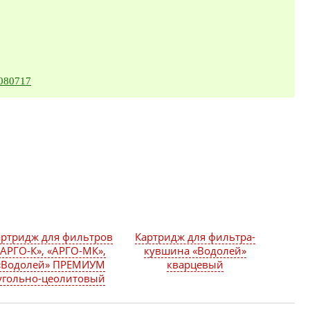
6080717
артридж для фильтров
Картридж для фильтра-
«АРГО-К», «АРГО-МК»,
кувшина «Водолей»
«Водолей» ПРЕМИУМ
кварцевый
угольно-цеолитовый