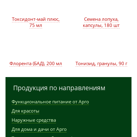
Токсидонт-май плюс,
Семена лопуха,
75 мл
капсулы, 180 шт
Флорента (БАД), 200 мл
Тонизид, гранулы, 90 г
Продукция по направлениям
Функциональное питание от Арго
Для красоты
Наружные средства
Для дома и дачи от Арго