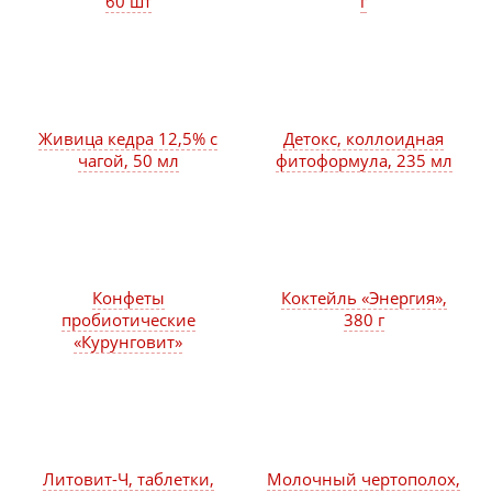
60 шт
г
Живица кедра 12,5% с
Детокс, коллоидная
чагой, 50 мл
фитоформула, 235 мл
Конфеты
Коктейль «Энергия»,
пробиотические
380 г
«Курунговит»
Литовит-Ч, таблетки,
Молочный чертополох,