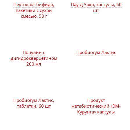
Пектолакт бифидо,
Пау Д’Арко, капсулы, 60
пакетики с сухой
шт
смесью, 50 г
Популин с
Пробиогум Лактис
дигидрокверцетином
200 мл
Пробиогум Лактис,
Продукт
таблетки, 60 шт
метабиотический «ЭМ-
Курунга» капсулы