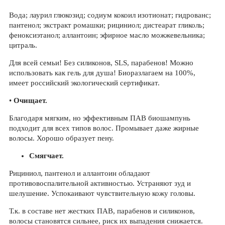
Вода; лаурил глюкозид; содиум кокоил изотионат; гидрованс;
пантенол; экстракт ромашки; рициниол; дистеарат гликоль;
феноксиэтанол; аллантоин; эфирное масло можжевельника;
цитраль.
Для всей семьи! Без силиконов, SLS, парабенов! Можно
использовать как гель для душа! Биоразлагаем на 100%,
имеет российский экологический сертификат.
•
Очищает.
Благодаря мягким, но эффективным ПАВ биошампунь
подходит для всех типов волос. Промывает даже жирные
волосы. Хорошо образует пену.
Смягчает.
Рициниол, пантенол и аллантоин обладают
противовоспалительной активностью. Устраняют зуд и
шелушение. Успокаивают чувствительную кожу головы.
Т.к. в составе нет жестких ПАВ, парабенов и силиконов,
волосы становятся сильнее, риск их выпадения снижается.