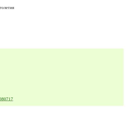
голетия
6080717