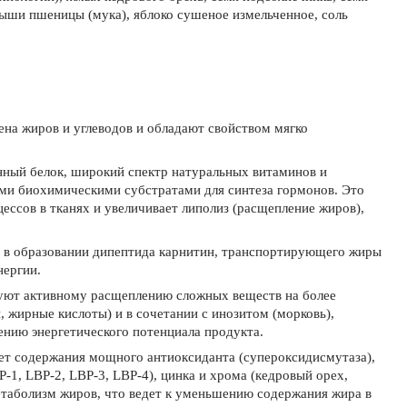
дыши пшеницы (мука), яблоко сушеное измельченное, соль
на жиров и углеводов и обладают свойством мягко
нный белок, широкий спектр натуральных витаминов и
ми биохимическими субстратами для синтеза гормонов. Это
ссов в тканях и увеличивает липолиз (расщепление жиров),
т в образовании дипептида карнитин, транспортирующего жиры
нергии.
уют активному расщеплению сложных веществ на более
 жирные кислоты) и в сочетании с инозитом (морковь),
ию энергетического потенциала продукта.
чет содержания мощного антиоксиданта (супероксидисмутаза),
1, LBP-2, LBP-3, LBP-4), цинка и хрома (кедровый орех,
таболизм жиров, что ведет к уменьшению содержания жира в