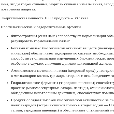
льна, ягоды годжи сушеные, морковь сушеная измельченная, заро
поваренная пищевая.
Энергетическая ценность 100 г продукта – 387 ккал.
Профилактические и оздоровительные эффекты
Фитоэстрогены (семя льна) способствуют нормализации обме
регулировать гормональный баланс.
Богатый комплекс биологически активных веществ (полноце
минералов) обеспечивает эндокринную систему необходимы
способствует оптимизации нарушенных биохимических проце
особенно в случаях снижения функции щитовидной железы.
Аминокислоты метионин и лизин (кедровый орех) участвую
в митохондрии клеток, где жиры сгорают с освобождением э
Гидролитические ферменты (зародыши пшеницы) способств
простые (мономолекулярные сахара, пептиды, аминокислоты,
обладающим липотропным действием, способствуют повышен
Продукт обладает высокой биологической активностью за с
полисахаридов (встречающихся только в ягодах годжи — LBP-
талкан, зародыши пшеницы) и обеспечивает оптимальный ме