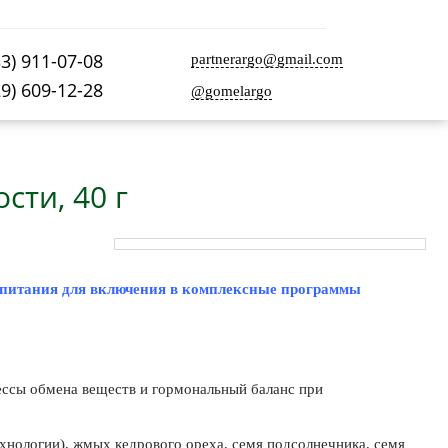
33) 911-07-08
partnerargo@gmail.com
29) 609-12-28
@gomelargo
сти, 40 г
о питания для включения в комплексные программы
ессы обмена веществ и гормональный баланс при
хнологии), жмых кедрового ореха, семя подсолнечника, семя