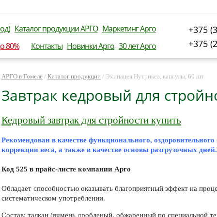
од)
Каталог продукции АРГО
Маркетинг Арго
+375 (
+375 (
до 80%
Контакты
Новинки Арго
30 лет Арго
АРГО в Гомеле
/
Каталог продукции
/
Эхинацея Нутрикеа, капсулы, 60 шт
Завтрак кедровый для стройно
Кедровый завтрак для стройности купить
Рекомендован в качестве функционального, оздоровительног
коррекции веса, а также в качестве основы разгрузочных дней.
Код 525 в прайс-листе компании Арго
Обладает способностью оказывать благоприятный эффект на проц
систематическом употреблении.
Состав: талкан (ячмень дробленый, обжаренный по специальной те