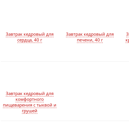
Завтрак кедровый для
Завтрак кедровый для
З
сердца, 40 г
печени, 40 г
к
Завтрак кедровый для
комфортного
пищеварения с тыквой и
грушей