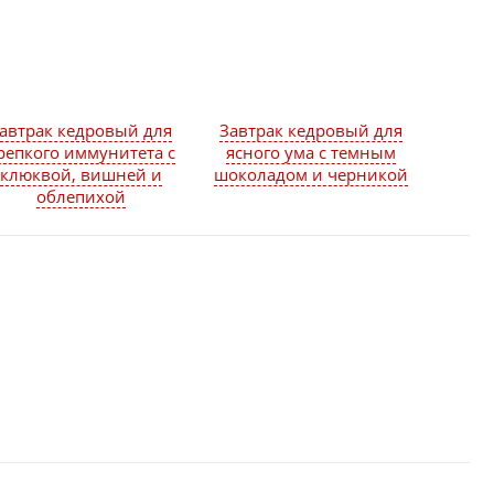
автрак кедровый для
Завтрак кедровый для
репкого иммунитета с
ясного ума с темным
клюквой, вишней и
шоколадом и черникой
облепихой