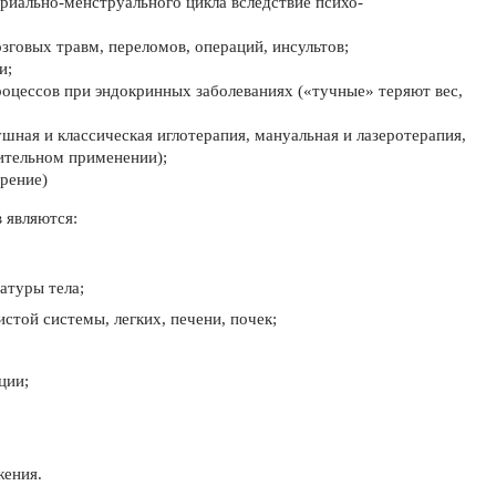
риально-менструального цикла вследствие психо-
зговых травм, переломов, операций, инсультов;
и;
роцессов при эндокринных заболеваниях («тучные» теряют вес,
ушная и классическая иглотерапия, мануальная и лазеротерапия,
ительном применении);
урение)
 являются:
атуры тела;
стой системы, легких, печени, почек;
ции;
жения.