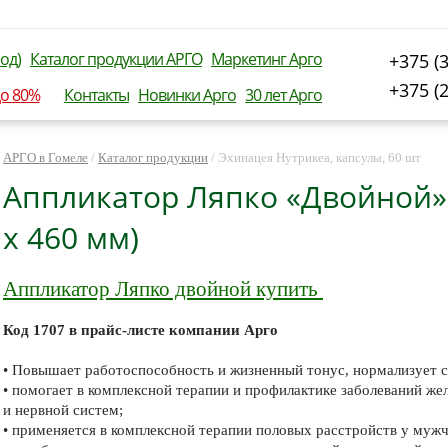
од)
Каталог продукции АРГО
Маркетинг Арго
+375 (
+375 (
до 80%
Контакты
Новинки Арго
30 лет Арго
АРГО в Гомеле
/
Каталог продукции
/
Эхинацея Нутрикеа, капсулы, 60 шт
Аппликатор Ляпко «Двойной» (
х 460 мм)
Аппликатор Ляпко двойной купить
Код 1707 в прайс-листе компании Арго
• Повышает работоспособность и жизненный тонус, нормализует с
• помогает в комплексной терапии и профилактике заболеваний же
и нервной систем;
• применяется в комплексной терапии половых расстройств у муж