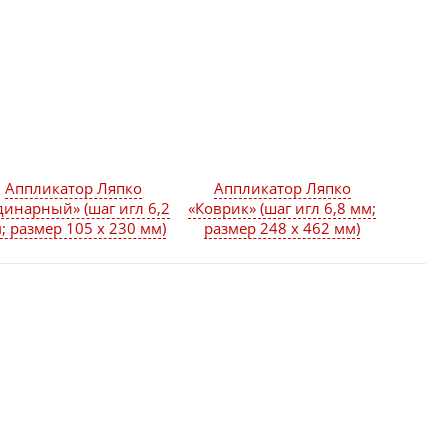
Аппликатор Ляпко
Аппликатор Ляпко
динарный» (шаг игл 6,2
«Коврик» (шаг игл 6,8 мм;
; размер 105 х 230 мм)
размер 248 х 462 мм)