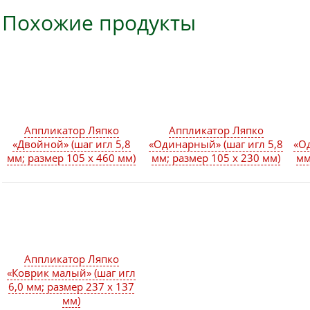
Похожие продукты
Аппликатор Ляпко
Аппликатор Ляпко
«Двойной» (шаг игл 5,8
«Одинарный» (шаг игл 5,8
«О
мм; размер 105 х 460 мм)
мм; размер 105 х 230 мм)
мм
Аппликатор Ляпко
«Коврик малый» (шаг игл
6,0 мм; размер 237 х 137
мм)