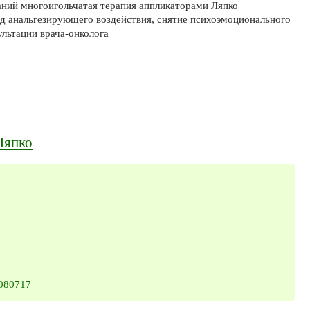
аний многоигольчатая терапия аппликаторами Ляпко
од анальгезирующего воздействия, снятие психоэмоционального
ультации врача-онколога
Ляпко
6080717