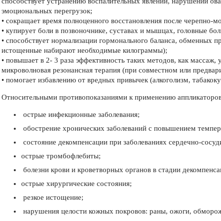
способствует устранению воспалительных явлений, нарушений ова
эмоциональных перегрузок;
• сокращает время полноценного восстановления после черепно-мо
• купирует боли в позвоночнике, суставах и мышцах, головные бол
• способствует нормализации гормонального баланса, обменных п
истощенные набирают необходимые килограммы);
• повышает в 2- 3 раза эффективность таких методов, как массаж, 
микроволновая резонансная терапия (при совместном или предвар
• помогает избавлению от вредных привычек (алкоголизм, табакок
Относительными противопоказаниями к применению аппликаторов
острые инфекционные заболевания;
обострение хронических заболеваний с повышением темпер
состояние декомпенсации при заболеваниях сердечно-сосуди
острые тромбофлебиты;
болезни крови и кроветворных органов в стадии декомпенса
острые хирургические состояния;
резкое истощение;
нарушения целости кожных покровов: раны, ожоги, обморо