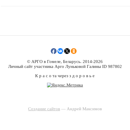
© АРГО в Гомеле, Беларусь. 2014-2026
Личный сайт участника Арго Луньковой Галины ID 987802
К р а с о та через з д о р о в ь е
Создание сайтов
— Андрей Максимов