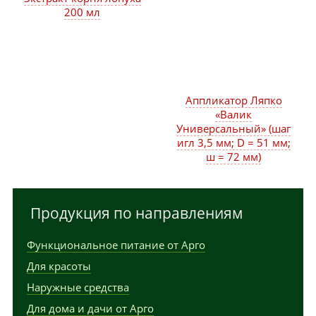
200 мл
Аппликатор Ляпко
«Валик
Универсальный» (шаг
игл 3,5 мм; D = 51 мм;
ш = 72 мм)
Продукция по направлениям
Функциональное питание от Арго
Для красоты
Наружные средства
Для дома и дачи от Арго