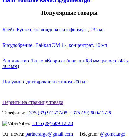
Популярные товары
Брейн Бустер, коллоидная фитоформула, 235 мл
Биоудобрение «Байкал ЭМ-1», концентрат, 40 мл
Аппликатор Ляпко «Коврик» (шаг игл 6,8 мм; размер 248 х
462 мм)
Популин с дигидрокверцетином 200 мл
Перейти на страницу товара
Телефоны:
+375 (33) 911-07-08
,
+375 (29) 609-12-28
Viber:
+375 (29) 609-12-28
Эл. почта:
partnerargo@gmail.com
Telegram:
@gomelargo