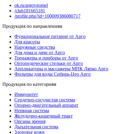
ok.ru/argovgomel
/club181665181
/profile.php?id=100009386080717
Продукция по направлениям
Функциональное питание от Арго
Для красоты
Наружные средства
Для дома и дачи от Арго
Тренажеры и приборы от Арго
Ортопедические стельки от Арго
Аппликаторы и массажеры МПК Ляпко Арго
Фильтры для воды Сибирь-Цео Арго
Продукция по категориям
Иммунитет
Сердечно-сосудистая система
Опорно-двигательный аппарат
Нервная система
Желудочно-кишечный тракт
Органы зрения
Дыхательная система
Здоровье кожи