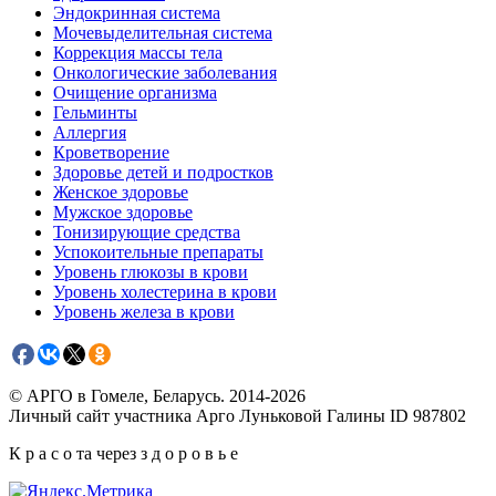
Эндокринная система
Мочевыделительная система
Коррекция массы тела
Онкологические заболевания
Очищение организма
Гельминты
Аллергия
Кроветворение
Здоровье детей и подростков
Женское здоровье
Мужское здоровье
Тонизирующие средства
Успокоительные препараты
Уровень глюкозы в крови
Уровень холестерина в крови
Уровень железа в крови
© АРГО в Гомеле, Беларусь. 2014-2026
Личный сайт участника Арго Луньковой Галины ID 987802
К р а с о та через з д о р о в ь е