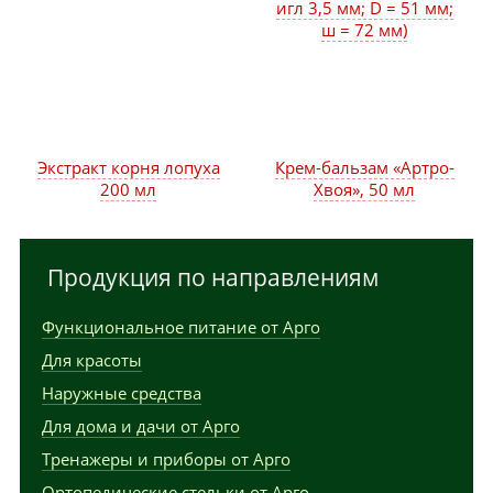
игл 3,5 мм; D = 51 мм;
ш = 72 мм)
Экстракт корня лопуха
Крем-бальзам «Артро-
200 мл
Хвоя», 50 мл
Продукция по направлениям
Функциональное питание от Арго
Для красоты
Наружные средства
Для дома и дачи от Арго
Тренажеры и приборы от Арго
Ортопедические стельки от Арго