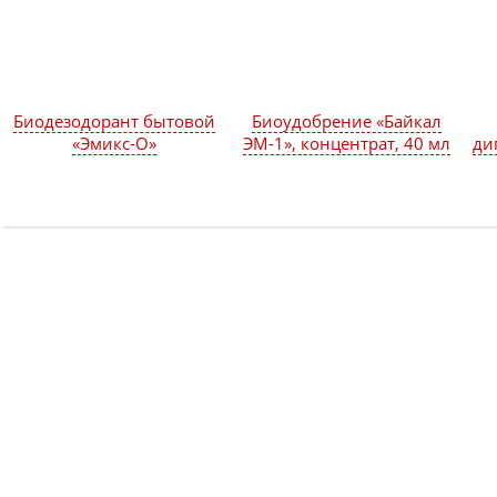
Биодезодорант бытовой
Биоудобрение «Байкал
«Эмикс-О»
ЭМ-1», концентрат, 40 мл
ди