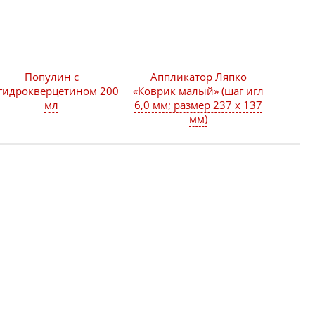
Популин с
Аппликатор Ляпко
гидрокверцетином 200
«Коврик малый» (шаг игл
мл
6,0 мм; размер 237 х 137
мм)