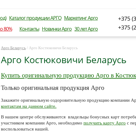
од)
Каталог продукции АРГО
Маркетинг Арго
+375 (
+375 (
до 80%
Контакты
Новинки Арго
30 лет Арго
Арго Беларусь
/
Арго Костюковичи Беларусь
Арго Костюковичи Беларусь
Купить оригинальную продукцию Арго в Костюк
Только оригинальная продукция Арго
Закажите оригинальную оздоровительную продукцию компании Ар
контактам на данном сайте.
В нашем центре обслуживаются владельцы бонусных карт потреби
участником компании Арго, необходимо
получить карту Арго
с пе
воспользоваться нашей.