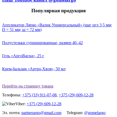
Популярная продукция
Аппликатор Ляпко «Валик Универсальный» (шаг игл 3,5 мм;
D = 51 мм; ш = 72 мм)
Полустельки супинированные, размер 40–42
Гель «АргоВасна», 25 г
Крем-бальзам «Артро-Хвоя», 50 мл
Перейти на страницу товара
Телефоны:
+375 (33) 911-07-08
,
+375 (29) 609-12-28
Viber:
+375 (29) 609-12-28
Эл. почта:
partnerargo@gmail.com
Telegram:
@gomelargo