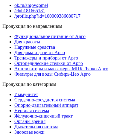
ok.ru/argovgomel
/club181665181
/profile.php?id=100009386080717
Продукция по направлениям
Функциональное питание от Арго
Для красоты
Наружные средства
Для дома и дачи от Арго
Тренажеры и приборы от Арго
Ортопедические стельки от Арго
Аппликаторы и массажеры МПК Ляпко Арго
Фильтры для воды Сибирь-Цео Арго
Продукция по категориям
Иммунитет
Сердечно-сосудистая система
Опорно-двигательный аппарат
Нервная система
Желудочно-кишечный тракт
Органы зрения
Дыхательная система
Здоровье кожи