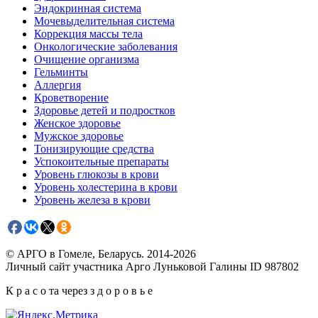
Эндокринная система
Мочевыделительная система
Коррекция массы тела
Онкологические заболевания
Очищение организма
Гельминты
Аллергия
Кроветворение
Здоровье детей и подростков
Женское здоровье
Мужское здоровье
Тонизирующие средства
Успокоительные препараты
Уровень глюкозы в крови
Уровень холестерина в крови
Уровень железа в крови
© АРГО в Гомеле, Беларусь. 2014-2026
Личный сайт участника Арго Луньковой Галины ID 987802
К р а с о та через з д о р о в ь е