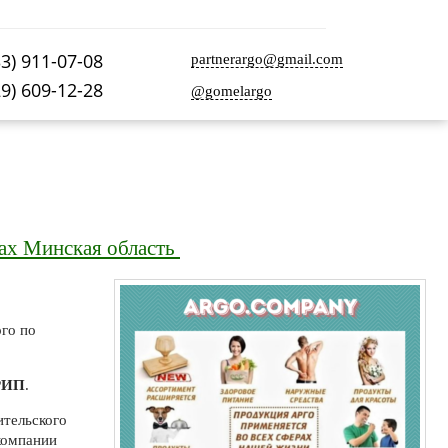
33) 911-07-08
partnerargo@gmail.com
29) 609-12-28
@gomelargo
ах Минская область
го по
РИП
.
ительского
компании