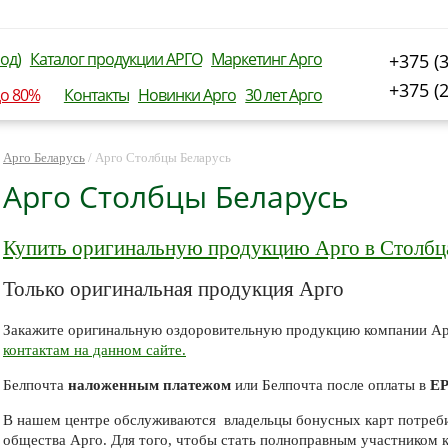
од)
Каталог продукции АРГО
Маркетинг Арго
+375 (
+375 (
до 80%
Контакты
Новинки Арго
30 лет Арго
Арго Беларусь
/
Арго Столбцы Беларусь
Арго Столбцы Беларусь
Купить оригинальную продукцию Арго в Столбц
Только оригинальная продукция Арго
Закажите оригинальную оздоровительную продукцию компании Ар
контактам на данном сайте.
Белпочта
наложенным платежом
или Белпочта после оплаты в
Е
В нашем центре обслуживаются владельцы бонусных карт потреб
общества Арго. Для того, чтобы стать полноправным участником 