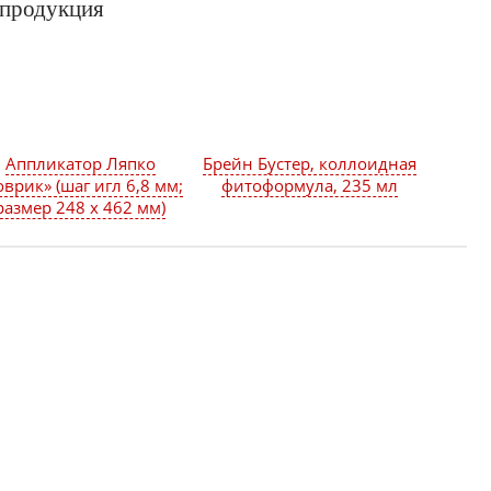
 продукция
Аппликатор Ляпко
Брейн Бустер, коллоидная
оврик» (шаг игл 6,8 мм;
фитоформула, 235 мл
размер 248 х 462 мм)