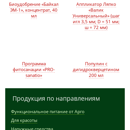
Биоудобрение «Байкал
Аппликатор Ляпко
ЭМ-1», концентрат, 40
«Валик
мл
Универсальный» (шаг
игл 3,5 мм; D = 51 мм;
ш = 72 мм)
Программа
Популин с
фитосанации «PRO-
дигидрокверцетином
sanatio»
200 мл
Продукция по направлениям
Функциональное питание от Арго
Для красоты
Наружные средства