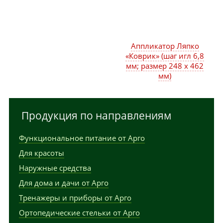
Аппликатор Ляпко
«Коврик» (шаг игл 6,8
мм; размер 248 х 462
мм)
Продукция по направлениям
Функциональное питание от Арго
Для красоты
Наружные средства
Для дома и дачи от Арго
Тренажеры и приборы от Арго
Ортопедические стельки от Арго