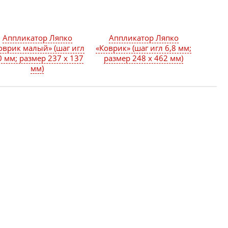
Аппликатор Ляпко
Аппликатор Ляпко
оврик малый» (шаг игл
«Коврик» (шаг игл 6,8 мм;
0 мм; размер 237 х 137
размер 248 х 462 мм)
мм)