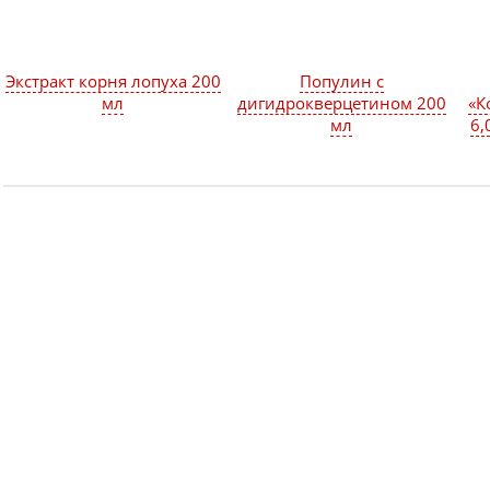
Экстракт корня лопуха 200
Популин с
мл
дигидрокверцетином 200
«К
мл
6,