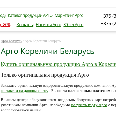
од)
Каталог продукции АРГО
Маркетинг Арго
+375 (
+375 (
до 80%
Контакты
Новинки Арго
30 лет Арго
Арго Беларусь
/
Арго Кореличи Беларусь
Арго Кореличи Беларусь
Купить оригинальную продукцию Арго в Корели
Только оригинальная продукция Арго
Закажите оригинальную оздоровительную продукцию компании Ар
контактам на данном сайте.
Белпочта
наложенным платежом
ил
В нашем центре обслуживаются владельцы бонусных карт потреби
участником компании Арго, необходимо
получить карту Арго
с пе
воспользоваться нашей.