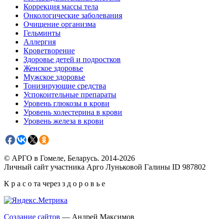
Коррекция массы тела
Онкологические заболевания
Очищение организма
Гельминты
Аллергия
Кроветворение
Здоровье детей и подростков
Женское здоровье
Мужское здоровье
Тонизирующие средства
Успокоительные препараты
Уровень глюкозы в крови
Уровень холестерина в крови
Уровень железа в крови
© АРГО в Гомеле, Беларусь. 2014-2026
Личный сайт участника Арго Луньковой Галины ID 987802
К р а с о та через з д о р о в ь е
Создание сайтов
— Андрей Максимов