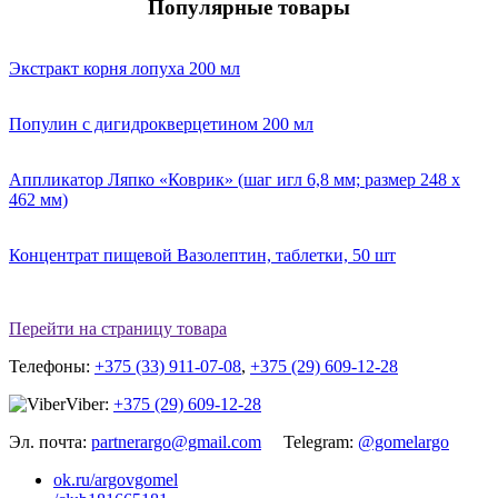
Популярные товары
Экстракт корня лопуха 200 мл
Популин с дигидрокверцетином 200 мл
Аппликатор Ляпко «Коврик» (шаг игл 6,8 мм; размер 248 х
462 мм)
Концентрат пищевой Вазолептин, таблетки, 50 шт
Перейти на страницу товара
Телефоны:
+375 (33) 911-07-08
,
+375 (29) 609-12-28
Viber:
+375 (29) 609-12-28
Эл. почта:
partnerargo@gmail.com
Telegram:
@gomelargo
ok.ru/argovgomel