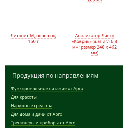
Литовит-М, порошок,
Аппликатор Ляпко
150 г
«Коврик» (шаг игл 6,8
мм; размер 248 х 462
мм)
Продукция по направлениям
Функциональное питание от Арго
Для красоты
Наружные средства
Для дома и дачи от Арго
Тренажеры и приборы от Арго