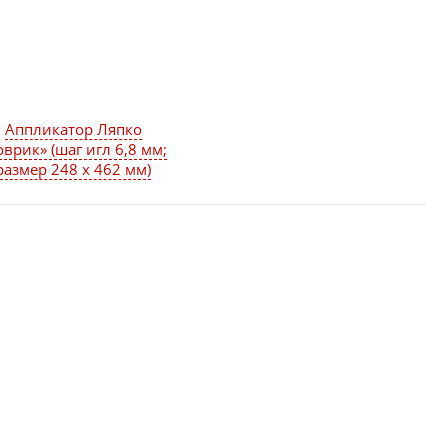
Аппликатор Ляпко
оврик» (шаг игл 6,8 мм;
размер 248 х 462 мм)