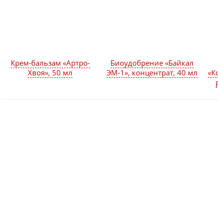
Крем-бальзам «Артро-
Биоудобрение «Байкал
Хвоя», 50 мл
ЭМ-1», концентрат, 40 мл
«К