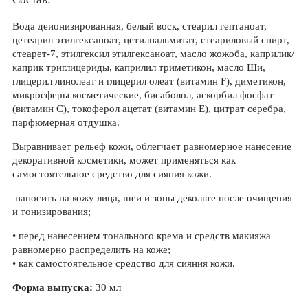
Вода деионизированная, белый воск, стеарил гептаноат,
цетеарил этилгексаноат, цетилпальмитат, стеариловый спирт,
стеарет-7, этилгексил этилгексаноат, масло жожоба, каприлик/
каприк триглицериды, каприлил триметикон, масло Ши,
глицерил линолеат и глицерил олеат (витамин F), диметикон,
микросферы косметические, бисаболол, аскорбил фосфат
(витамин С), токоферол ацетат (витамин Е), цитрат серебра,
парфюмерная отдушка.
Выравнивает рельеф кожи, облегчает равномерное нанесение
декоративной косметики, может применяться как
самостоятельное средство для сияния кожи.
наносить на кожу лица, шеи и зоны декольте после очищения
и тонизирования;
• перед нанесением тонального крема и средств макияжа
равномерно распределить на коже;
• как самостоятельное средство для сияния кожи.
Форма выпуска:
30 мл