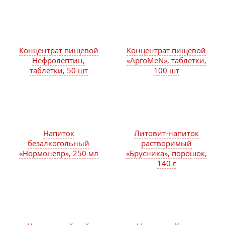
Концентрат пищевой
Концентрат пищевой
Нефролептин,
«АргоMeN», таблетки,
таблетки, 50 шт
100 шт
Напиток
Литовит-напиток
безалкогольный
растворимый
«Нормоневр», 250 мл
«Брусника», порошок,
140 г