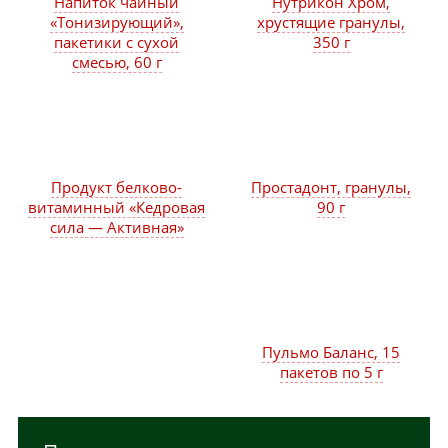
Напиток чайный
Нутрикон Хром,
«Тонизирующий»,
хрустящие гранулы,
пакетики с сухой
350 г
смесью, 60 г
Продукт белково-
Простадонт, гранулы,
витаминный «Кедровая
90 г
сила — Активная»
Пульмо Баланс, 15
пакетов по 5 г