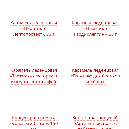
Карамель леденцовая
Карамель леденцовая
«Плантико
«Плантико
Лептопротект», 33 г
Кардиолептин», 33 г
Карамель леденцовая
Карамель леденцовая
«Таёжная» для горла и
«Таёжная» для бронхов
иммунитета, шалфей
и лёгких
Концентрат напитка
Концентрат пищевой
«Бальзам 20 трав», 150
«Артишок экстракт»,