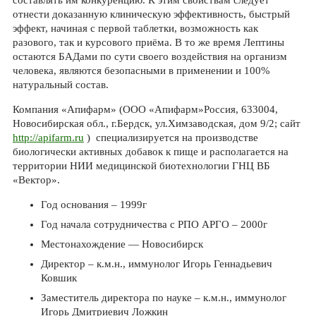
составлять им конкуренцию. К этим свойствам следует
отнести доказанную клиническую эффективность, быстрый
эффект, начиная с первой таблетки, возможность как
разового, так и курсового приёма. В то же время Лептины
остаются БАДами по сути своего воздействия на организм
человека, являются безопасными в применении и 100%
натуральный состав.
Компания «Апифарм» (ООО «Апифарм»Россия, 633004,
Новосибирская обл., г.Бердск, ул.Химзаводская, дом 9/2; сайт
http://apifarm.ru
) специализируется на производстве
биологически активных добавок к пище и располагается на
территории НИИ медицинской биотехнологии ГНЦ ВБ
«Вектор».
Год основания – 1999г
Год начала сотрудничества с РПО АРГО – 2000г
Местонахождение — Новосибирск
Директор – к.м.н., иммунолог Игорь Геннадьевич
Ковшик
Заместитель директора по науке – к.м.н., иммунолог
Игорь Дмитриевич Ложкин