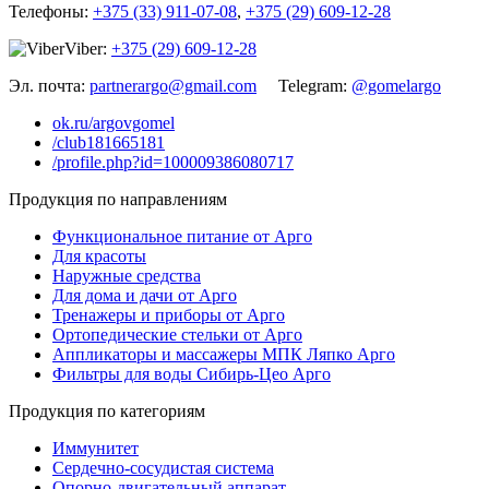
Телефоны:
+375 (33) 911-07-08
,
+375 (29) 609-12-28
Viber:
+375 (29) 609-12-28
Эл. почта:
partnerargo@gmail.com
Telegram:
@gomelargo
ok.ru/argovgomel
/club181665181
/profile.php?id=100009386080717
Продукция по направлениям
Функциональное питание от Арго
Для красоты
Наружные средства
Для дома и дачи от Арго
Тренажеры и приборы от Арго
Ортопедические стельки от Арго
Аппликаторы и массажеры МПК Ляпко Арго
Фильтры для воды Сибирь-Цео Арго
Продукция по категориям
Иммунитет
Сердечно-сосудистая система
Опорно-двигательный аппарат