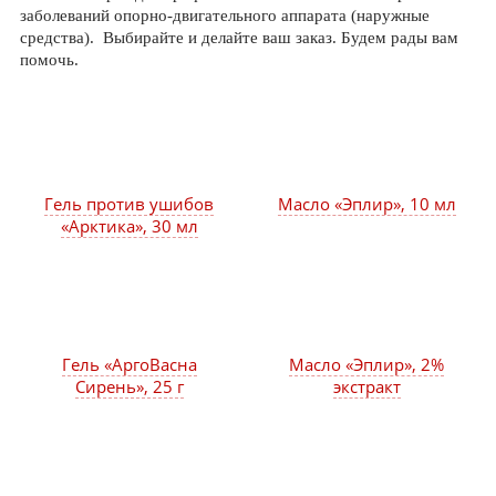
заболеваний опорно-двигательного аппарата (наружные
средства). Выбирайте и делайте ваш заказ. Будем рады вам
помочь.
Гель против ушибов
Масло «Эплир», 10 мл
«Арктика», 30 мл
Гель «АргоВасна
Масло «Эплир», 2%
Сирень», 25 г
экстракт