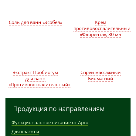
Соль для ванн «Эсобел»
Крем
противовоспалительный
«Флорента», 30 мл
Экстракт Пробиогум
Спрей массажный
для ванн
Биомагний
«Противовоспалительный»
Продукция по направлениям
Функциональное питание от Арго
Для красоты