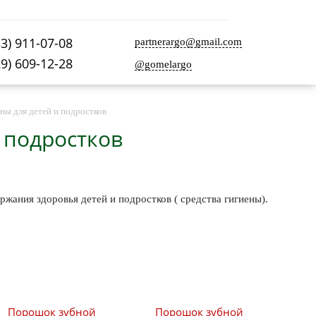
33) 911-07-08
partnerargo@gmail.com
29) 609-12-28
@gomelargo
ны для детей и подростков
 подростков
жания здоровья детей и подростков ( средства гигиены).
Порошок зубной
Порошок зубной