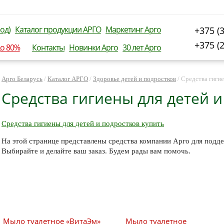
од)
Каталог продукции АРГО
Маркетинг Арго
+375 (
+375 (
до 80%
Контакты
Новинки Арго
30 лет Арго
Арго Беларусь
/
Каталог АРГО
/
Здоровье детей и подростков
/
Средства гигие
Средства гигиены для детей и
Средства гигиены для детей и подростков купить
На этой странице представлены средства компании Арго для поддер
Выбирайте и делайте ваш заказ. Будем рады вам помочь.
Мыло туалетное «ВитаЭм»
Мыло туалетное