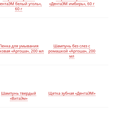
ентаЭМ белый уголь»,
«ДентаЭМ имбирь», 60 г
60 г
Пенка для умывания
Шампунь без слез с
ковая «Аргоша», 200 мл
ромашкой «Аргоша», 200
мл
Шампунь твердый
Щетка зубная «ДентаЭМ»
«ВитаЭм»