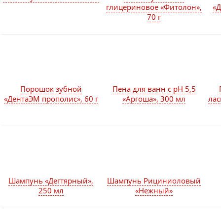
глицериновое «Фитолон»,
«Д
70 г
Порошок зубной
Пена для ванн с pH 5,5
«ДентаЭМ прополис», 60 г
«Аргоша», 300 мл
лас
Шампунь «Дегтярный»,
Шампунь Рициниоловый
250 мл
«Нежный»