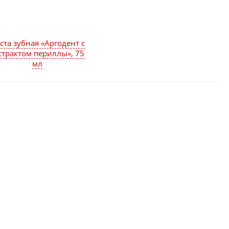
ста зубная «Аргодент с
страктом периллы», 75
мл