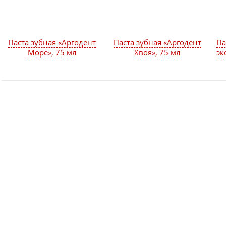
Паста зубная «Аргодент
Паста зубная «Аргодент
Па
Море», 75 мл
Хвоя», 75 мл
эк