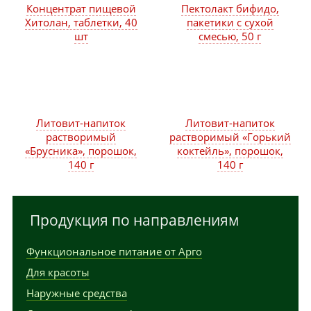
Концентрат пищевой
Пектолакт бифидо,
Хитолан, таблетки, 40
пакетики с сухой
шт
смесью, 50 г
Литовит-напиток
Литовит-напиток
растворимый
растворимый «Горький
«Брусника», порошок,
коктейль», порошок,
140 г
140 г
Продукция по направлениям
Функциональное питание от Арго
Для красоты
Наружные средства