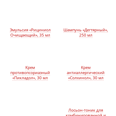
Эмульсия «Рициниол
Шампунь «Дегтярный»,
Очищающий», 35 мл
250 мл
Крем
Крем
противопсориазный
антиаллергический
«Пикладол», 30 мл
«Солхинол», 30 мл
Лосьон-тоник для
комбинированной и